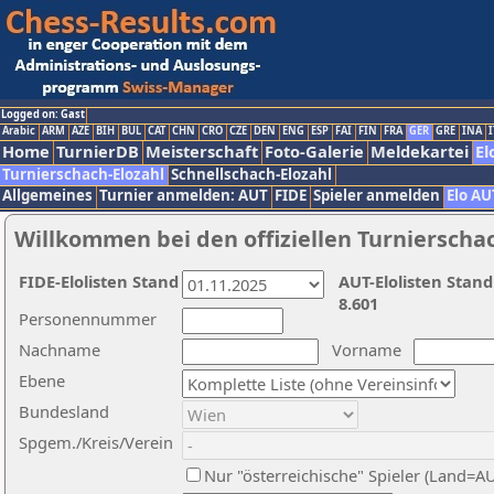
Logged on: Gast
Arabic
ARM
AZE
BIH
BUL
CAT
CHN
CRO
CZE
DEN
ENG
ESP
FAI
FIN
FRA
GER
GRE
INA
I
Home
TurnierDB
Meisterschaft
Foto-Galerie
Meldekartei
El
Turnierschach-Elozahl
Schnellschach-Elozahl
Allgemeines
Turnier anmelden: AUT
FIDE
Spieler anmelden
Elo AU
Willkommen bei den offiziellen Turnierscha
FIDE-Elolisten Stand
AUT-Elolisten Stand
8.601
Personennummer
Nachname
Vorname
Ebene
Bundesland
Spgem./Kreis/Verein
Nur "österreichische" Spieler (Land=A