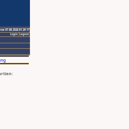
ime 07.08.2026 01:29:17
Login
Logout
artien: