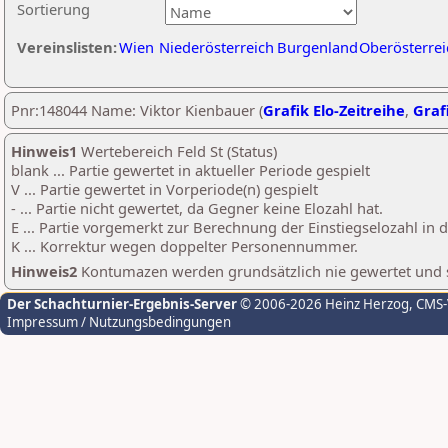
Sortierung
Vereinslisten:
Wien
Niederösterreich
Burgenland
Oberösterrei
Pnr:148044 Name: Viktor Kienbauer (
Grafik Elo-Zeitreihe
,
Grafi
Hinweis1
Wertebereich Feld St (Status)
blank ... Partie gewertet in aktueller Periode gespielt
V ... Partie gewertet in Vorperiode(n) gespielt
- ... Partie nicht gewertet, da Gegner keine Elozahl hat.
E ... Partie vorgemerkt zur Berechnung der Einstiegselozahl in
K ... Korrektur wegen doppelter Personennummer.
Hinweis2
Kontumazen werden grundsätzlich nie gewertet und sin
Der Schachturnier-Ergebnis-Server
© 2006-2026 Heinz Herzog
, CMS
Impressum / Nutzungsbedingungen