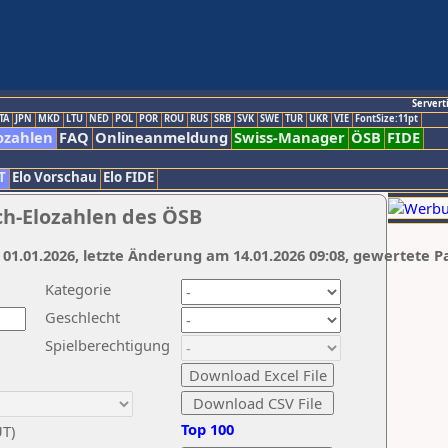
Servert
TA
JPN
MKD
LTU
NED
POL
POR
ROU
RUS
SRB
SVK
SWE
TUR
UKR
VIE
FontSize:11pt
ozahlen
FAQ
Onlineanmeldung
Swiss-Manager
ÖSB
FIDE
T
Elo Vorschau
Elo FIDE
ch-Elozahlen des ÖSB
 01.01.2026, letzte Änderung am 14.01.2026 09:08, gewertete P
Kategorie
Geschlecht
Spielberechtigung
Top 100
UT)