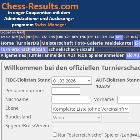
Logged on: Gast
Arabic
ARM
AZE
BIH
BUL
CAT
CHN
CRO
CZE
DEN
ENG
ESP
FAI
FIN
FRA
GER
GRE
INA
I
Home
TurnierDB
Meisterschaft
Foto-Galerie
Meldekartei
El
Turnierschach-Elozahl
Schnellschach-Elozahl
Allgemeines
Turnier anmelden: AUT
FIDE
Spieler anmelden
Elo AU
Willkommen bei den offiziellen Turnierscha
FIDE-Elolisten Stand
AUT-Elolisten Stand
10.879
Personennummer
Nachname
Vorname
Ebene
Bundesland
Spgem./Kreis/Verein
Nur "österreichische" Spieler (Land=A