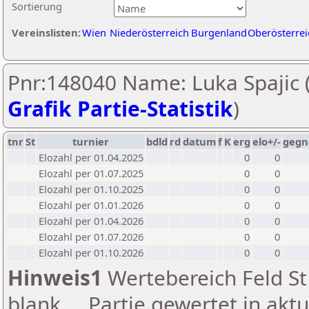
Sortierung
Vereinslisten:
Wien
Niederösterreich
Burgenland
Oberösterrei
Pnr:148040 Name: Luka Spajic 
Grafik Partie-Statistik
)
tnr
St
turnier
bdld
rd
datum
f
K
erg
elo+/-
gegn
Elozahl per 01.04.2025
0
0
Elozahl per 01.07.2025
0
0
Elozahl per 01.10.2025
0
0
Elozahl per 01.01.2026
0
0
Elozahl per 01.04.2026
0
0
Elozahl per 01.07.2026
0
0
Elozahl per 01.10.2026
0
0
Hinweis1
Wertebereich Feld St 
blank ... Partie gewertet in akt