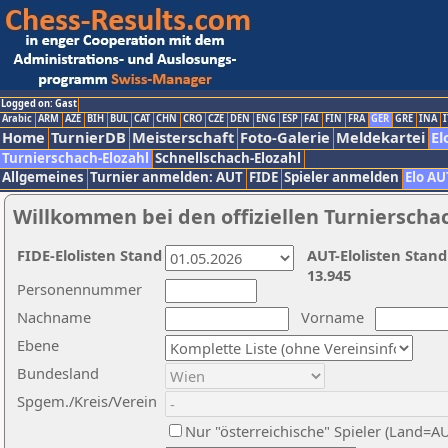
Logged on: Gast
Arabic
ARM
AZE
BIH
BUL
CAT
CHN
CRO
CZE
DEN
ENG
ESP
FAI
FIN
FRA
GER
GRE
INA
I
Home
TurnierDB
Meisterschaft
Foto-Galerie
Meldekartei
El
Turnierschach-Elozahl
Schnellschach-Elozahl
Allgemeines
Turnier anmelden: AUT
FIDE
Spieler anmelden
Elo AU
Willkommen bei den offiziellen Turnierscha
FIDE-Elolisten Stand
AUT-Elolisten Stand
13.945
Personennummer
Nachname
Vorname
Ebene
Bundesland
Spgem./Kreis/Verein
Nur "österreichische" Spieler (Land=A