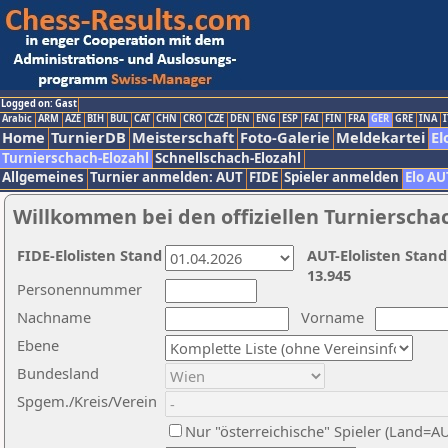
Logged on: Gast
Arabic
ARM
AZE
BIH
BUL
CAT
CHN
CRO
CZE
DEN
ENG
ESP
FAI
FIN
FRA
GER
GRE
INA
I
Home
TurnierDB
Meisterschaft
Foto-Galerie
Meldekartei
El
Turnierschach-Elozahl
Schnellschach-Elozahl
Allgemeines
Turnier anmelden: AUT
FIDE
Spieler anmelden
Elo AU
Willkommen bei den offiziellen Turnierscha
FIDE-Elolisten Stand
AUT-Elolisten Stand
13.945
Personennummer
Nachname
Vorname
Ebene
Bundesland
Spgem./Kreis/Verein
Nur "österreichische" Spieler (Land=A