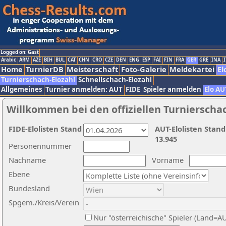
Logged on: Gast
Arabic
ARM
AZE
BIH
BUL
CAT
CHN
CRO
CZE
DEN
ENG
ESP
FAI
FIN
FRA
GER
GRE
INA
I
Home
TurnierDB
Meisterschaft
Foto-Galerie
Meldekartei
El
Turnierschach-Elozahl
Schnellschach-Elozahl
Allgemeines
Turnier anmelden: AUT
FIDE
Spieler anmelden
Elo AU
Willkommen bei den offiziellen Turnierscha
FIDE-Elolisten Stand
AUT-Elolisten Stand
13.945
Personennummer
Nachname
Vorname
Ebene
Bundesland
Spgem./Kreis/Verein
Nur "österreichische" Spieler (Land=A