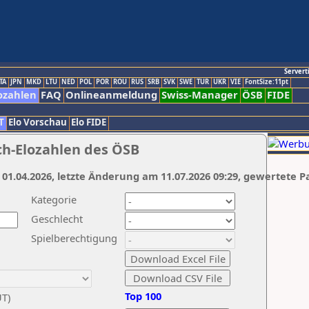
Servert
TA
JPN
MKD
LTU
NED
POL
POR
ROU
RUS
SRB
SVK
SWE
TUR
UKR
VIE
FontSize:11pt
ozahlen
FAQ
Onlineanmeldung
Swiss-Manager
ÖSB
FIDE
T
Elo Vorschau
Elo FIDE
ch-Elozahlen des ÖSB
 01.04.2026, letzte Änderung am 11.07.2026 09:29, gewertete P
Kategorie
Geschlecht
Spielberechtigung
Top 100
UT)