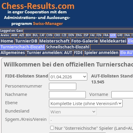
Logged on: Gast
Arabic
ARM
AZE
BIH
BUL
CAT
CHN
CRO
CZE
DEN
ENG
ESP
FAI
FIN
FRA
GER
GRE
INA
I
Home
TurnierDB
Meisterschaft
Foto-Galerie
Meldekartei
El
Turnierschach-Elozahl
Schnellschach-Elozahl
Allgemeines
Turnier anmelden: AUT
FIDE
Spieler anmelden
Elo AU
Willkommen bei den offiziellen Turnierscha
FIDE-Elolisten Stand
AUT-Elolisten Stand
13.945
Personennummer
Nachname
Vorname
Ebene
Bundesland
Spgem./Kreis/Verein
Nur "österreichische" Spieler (Land=A