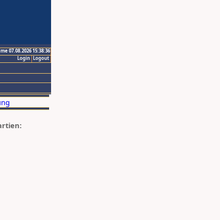
ime 07.08.2026 15:38:36
Login
Logout
artien: