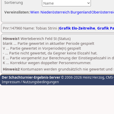
Sortierung
Vereinslisten:
Wien
Niederösterreich
Burgenland
Oberösterrei
Pnr:147960 Name: Tobias Strini (
Grafik Elo-Zeitreihe
,
Grafik Pa
Hinweis1
Wertebereich Feld St (Status)
blank ... Partie gewertet in aktueller Periode gespielt
V ... Partie gewertet in Vorperiode(n) gespielt
- ... Partie nicht gewertet, da Gegner keine Elozahl hat.
E ... Partie vorgemerkt zur Berechnung der Einstiegselozahl in
K ... Korrektur wegen doppelter Personennummer.
Hinweis2
Kontumazen werden grundsätzlich nie gewertet und sin
Der Schachturnier-Ergebnis-Server
© 2006-2026 Heinz Herzog
, CMS
Impressum / Nutzungsbedingungen