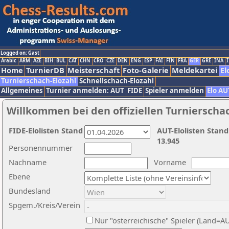
Logged on: Gast
Arabic
ARM
AZE
BIH
BUL
CAT
CHN
CRO
CZE
DEN
ENG
ESP
FAI
FIN
FRA
GER
GRE
INA
I
Home
TurnierDB
Meisterschaft
Foto-Galerie
Meldekartei
El
Turnierschach-Elozahl
Schnellschach-Elozahl
Allgemeines
Turnier anmelden: AUT
FIDE
Spieler anmelden
Elo AU
Willkommen bei den offiziellen Turnierscha
FIDE-Elolisten Stand
AUT-Elolisten Stand
13.945
Personennummer
Nachname
Vorname
Ebene
Bundesland
Spgem./Kreis/Verein
Nur "österreichische" Spieler (Land=A