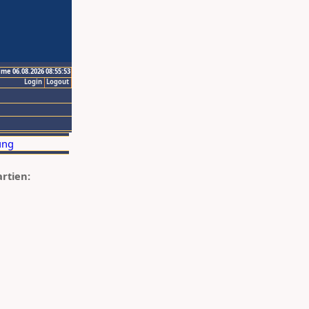
ime 06.08.2026 08:55:53
Login
Logout
artien: