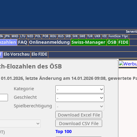
Servert
TA
JPN
MKD
LTU
NED
POL
POR
ROU
RUS
SRB
SVK
SWE
TUR
UKR
VIE
FontSize:11pt
ozahlen
FAQ
Onlineanmeldung
Swiss-Manager
ÖSB
FIDE
T
Elo Vorschau
Elo FIDE
ch-Elozahlen des ÖSB
 01.01.2026, letzte Änderung am 14.01.2026 09:08, gewertete P
Kategorie
Geschlecht
Spielberechtigung
Top 100
UT)