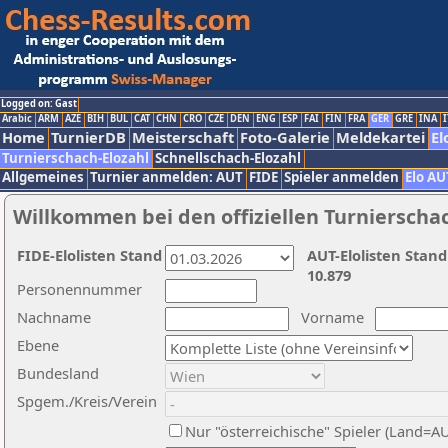
Logged on: Gast
Arabic
ARM
AZE
BIH
BUL
CAT
CHN
CRO
CZE
DEN
ENG
ESP
FAI
FIN
FRA
GER
GRE
INA
I
Home
TurnierDB
Meisterschaft
Foto-Galerie
Meldekartei
El
Turnierschach-Elozahl
Schnellschach-Elozahl
Allgemeines
Turnier anmelden: AUT
FIDE
Spieler anmelden
Elo AU
Willkommen bei den offiziellen Turnierscha
FIDE-Elolisten Stand
AUT-Elolisten Stand
10.879
Personennummer
Nachname
Vorname
Ebene
Bundesland
Spgem./Kreis/Verein
Nur "österreichische" Spieler (Land=A