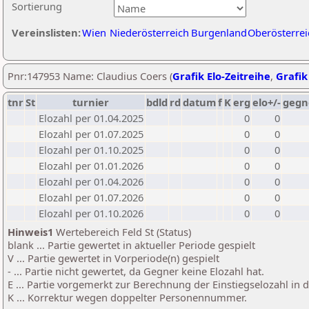
Sortierung
Vereinslisten:
Wien
Niederösterreich
Burgenland
Oberösterrei
Pnr:147953 Name: Claudius Coers (
Grafik Elo-Zeitreihe
,
Grafik
tnr
St
turnier
bdld
rd
datum
f
K
erg
elo+/-
gegn
Elozahl per 01.04.2025
0
0
Elozahl per 01.07.2025
0
0
Elozahl per 01.10.2025
0
0
Elozahl per 01.01.2026
0
0
Elozahl per 01.04.2026
0
0
Elozahl per 01.07.2026
0
0
Elozahl per 01.10.2026
0
0
Hinweis1
Wertebereich Feld St (Status)
blank ... Partie gewertet in aktueller Periode gespielt
V ... Partie gewertet in Vorperiode(n) gespielt
- ... Partie nicht gewertet, da Gegner keine Elozahl hat.
E ... Partie vorgemerkt zur Berechnung der Einstiegselozahl in
K ... Korrektur wegen doppelter Personennummer.