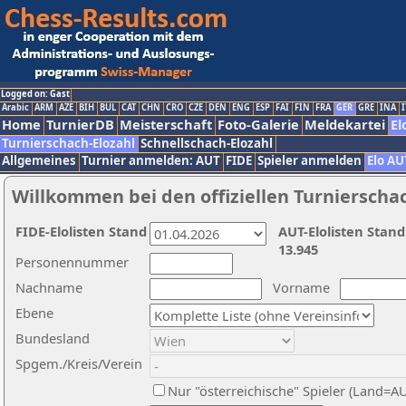
Logged on: Gast
Arabic
ARM
AZE
BIH
BUL
CAT
CHN
CRO
CZE
DEN
ENG
ESP
FAI
FIN
FRA
GER
GRE
INA
I
Home
TurnierDB
Meisterschaft
Foto-Galerie
Meldekartei
El
Turnierschach-Elozahl
Schnellschach-Elozahl
Allgemeines
Turnier anmelden: AUT
FIDE
Spieler anmelden
Elo AU
Willkommen bei den offiziellen Turnierscha
FIDE-Elolisten Stand
AUT-Elolisten Stand
13.945
Personennummer
Nachname
Vorname
Ebene
Bundesland
Spgem./Kreis/Verein
Nur "österreichische" Spieler (Land=A