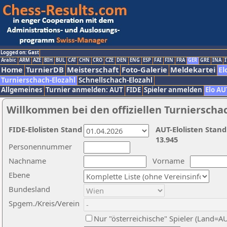
Logged on: Gast
Arabic
ARM
AZE
BIH
BUL
CAT
CHN
CRO
CZE
DEN
ENG
ESP
FAI
FIN
FRA
GER
GRE
INA
I
Home
TurnierDB
Meisterschaft
Foto-Galerie
Meldekartei
El
Turnierschach-Elozahl
Schnellschach-Elozahl
Allgemeines
Turnier anmelden: AUT
FIDE
Spieler anmelden
Elo AU
Willkommen bei den offiziellen Turnierscha
FIDE-Elolisten Stand
AUT-Elolisten Stand
13.945
Personennummer
Nachname
Vorname
Ebene
Bundesland
Spgem./Kreis/Verein
Nur "österreichische" Spieler (Land=A