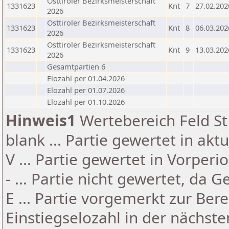
Osttiroler Bezirksmeisterschaft
1331623
Knt
7
27.02.202
2026
Osttiroler Bezirksmeisterschaft
1331623
Knt
8
06.03.202
2026
Osttiroler Bezirksmeisterschaft
1331623
Knt
9
13.03.202
2026
Gesamtpartien 6
Elozahl per 01.04.2026
Elozahl per 01.07.2026
Elozahl per 01.10.2026
Hinweis1
Wertebereich Feld St 
blank ... Partie gewertet in akt
V ... Partie gewertet in Vorperi
- ... Partie nicht gewertet, da 
E ... Partie vorgemerkt zur Be
Einstiegselozahl in der nächst