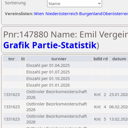
Sortierung
Vereinslisten:
Wien
Niederösterreich
Burgenland
Oberösterrei
Pnr:147880 Name: Emil Vergein
Grafik Partie-Statistik
)
tnr
St
turnier
bdld
rd
datum
Elozahl per 01.04.2025
Elozahl per 01.07.2025
Elozahl per 01.10.2025
Elozahl per 01.01.2026
Osttiroler Bezirksmeisterschaft
1331623
Knt
2
23.01.202
2026
Osttiroler Bezirksmeisterschaft
1331623
Knt
4
06.02.202
2026
Osttiroler Bezirksmeisterschaft
1331623
Knt
5
13.02.202
2026