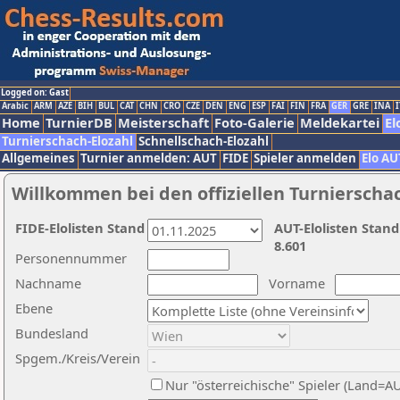
Logged on: Gast
Arabic
ARM
AZE
BIH
BUL
CAT
CHN
CRO
CZE
DEN
ENG
ESP
FAI
FIN
FRA
GER
GRE
INA
I
Home
TurnierDB
Meisterschaft
Foto-Galerie
Meldekartei
El
Turnierschach-Elozahl
Schnellschach-Elozahl
Allgemeines
Turnier anmelden: AUT
FIDE
Spieler anmelden
Elo AU
Willkommen bei den offiziellen Turnierscha
FIDE-Elolisten Stand
AUT-Elolisten Stand
8.601
Personennummer
Nachname
Vorname
Ebene
Bundesland
Spgem./Kreis/Verein
Nur "österreichische" Spieler (Land=A