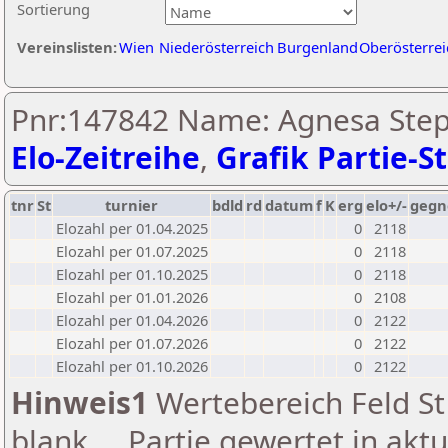
Sortierung
Vereinslisten:
Wien
Niederösterreich
Burgenland
Oberösterrei
Pnr:147842 Name: Agnesa Stepa
Elo-Zeitreihe
,
Grafik Partie-St
tnr
St
turnier
bdld
rd
datum
f
K
erg
elo+/-
gegn
Elozahl per 01.04.2025
0
2118
Elozahl per 01.07.2025
0
2118
Elozahl per 01.10.2025
0
2118
Elozahl per 01.01.2026
0
2108
Elozahl per 01.04.2026
0
2122
Elozahl per 01.07.2026
0
2122
Elozahl per 01.10.2026
0
2122
Hinweis1
Wertebereich Feld St 
blank ... Partie gewertet in akt