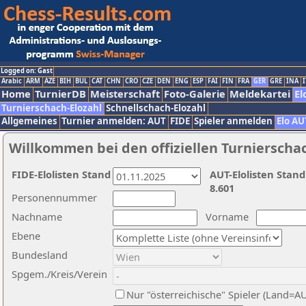
Logged on: Gast
Arabic
ARM
AZE
BIH
BUL
CAT
CHN
CRO
CZE
DEN
ENG
ESP
FAI
FIN
FRA
GER
GRE
INA
I
Home
TurnierDB
Meisterschaft
Foto-Galerie
Meldekartei
El
Turnierschach-Elozahl
Schnellschach-Elozahl
Allgemeines
Turnier anmelden: AUT
FIDE
Spieler anmelden
Elo AU
Willkommen bei den offiziellen Turnierscha
FIDE-Elolisten Stand
AUT-Elolisten Stand
8.601
Personennummer
Nachname
Vorname
Ebene
Bundesland
Spgem./Kreis/Verein
Nur "österreichische" Spieler (Land=A