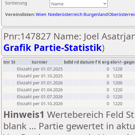
Sortierung
Vereinslisten:
Wien
Niederösterreich
Burgenland
Oberösterrei
Pnr:147827 Name: Joel Asatrjan
Grafik Partie-Statistik
)
tnr
St
turnier
bdld
rd
datum
f
K
erg
elo+/-
gegn
Elozahl per 01.07.2025
0
1228
Elozahl per 01.10.2025
0
1228
Elozahl per 01.01.2026
0
1200
Elozahl per 01.04.2026
0
1220
Elozahl per 01.07.2026
0
1220
Elozahl per 01.10.2026
0
1220
Hinweis1
Wertebereich Feld St 
blank ... Partie gewertet in akt