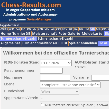
Logged on: Gast
Arabic
ARM
AZE
BIH
BUL
CAT
CHN
CRO
CZE
DEN
ENG
ESP
FAI
FIN
FRA
GER
GRE
INA
I
Home
TurnierDB
Meisterschaft
Foto-Galerie
Meldekartei
El
Turnierschach-Elozahl
Schnellschach-Elozahl
Allgemeines
Turnier anmelden: AUT
FIDE
Spieler anmelden
Elo AU
Willkommen bei den offiziellen Turnierscha
FIDE-Elolisten Stand
AUT-Elolisten Stand
10.879
Personennummer
Nachname
Vorname
Ebene
Bundesland
Spgem./Kreis/Verein
Nur "österreichische" Spieler (Land=A