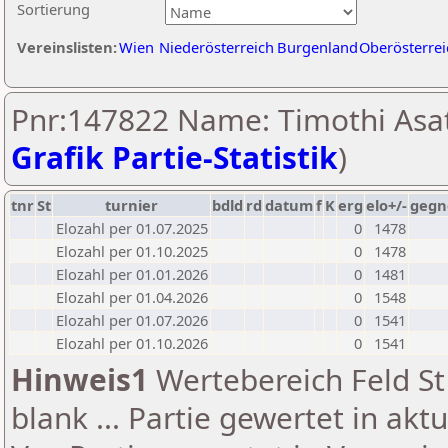
Sortierung
Vereinslisten:
Wien
Niederösterreich
Burgenland
Oberösterrei
Pnr:147822 Name: Timothi Asat
Grafik Partie-Statistik
)
tnr
St
turnier
bdld
rd
datum
f
K
erg
elo+/-
gegn
Elozahl per 01.07.2025
0
1478
Elozahl per 01.10.2025
0
1478
Elozahl per 01.01.2026
0
1481
Elozahl per 01.04.2026
0
1548
Elozahl per 01.07.2026
0
1541
Elozahl per 01.10.2026
0
1541
Hinweis1
Wertebereich Feld St 
blank ... Partie gewertet in akt