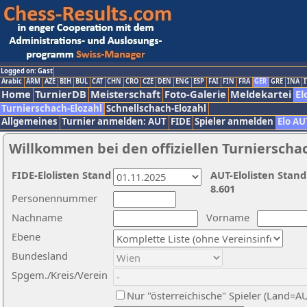
Logged on: Gast
Arabic
ARM
AZE
BIH
BUL
CAT
CHN
CRO
CZE
DEN
ENG
ESP
FAI
FIN
FRA
GER
GRE
INA
I
Home
TurnierDB
Meisterschaft
Foto-Galerie
Meldekartei
El
Turnierschach-Elozahl
Schnellschach-Elozahl
Allgemeines
Turnier anmelden: AUT
FIDE
Spieler anmelden
Elo AU
Willkommen bei den offiziellen Turnierscha
FIDE-Elolisten Stand
AUT-Elolisten Stand
8.601
Personennummer
Nachname
Vorname
Ebene
Bundesland
Spgem./Kreis/Verein
Nur "österreichische" Spieler (Land=A