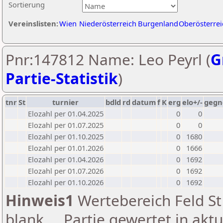
Sortierung
Vereinslisten:
Wien
Niederösterreich
Burgenland
Oberösterrei
Pnr:147812 Name: Leo Peyrl (
G
Partie-Statistik
)
tnr
St
turnier
bdld
rd
datum
f
K
erg
elo+/-
gegn
Elozahl per 01.04.2025
0
0
Elozahl per 01.07.2025
0
0
Elozahl per 01.10.2025
0
1680
Elozahl per 01.01.2026
0
1666
Elozahl per 01.04.2026
0
1692
Elozahl per 01.07.2026
0
1692
Elozahl per 01.10.2026
0
1692
Hinweis1
Wertebereich Feld St 
blank ... Partie gewertet in akt