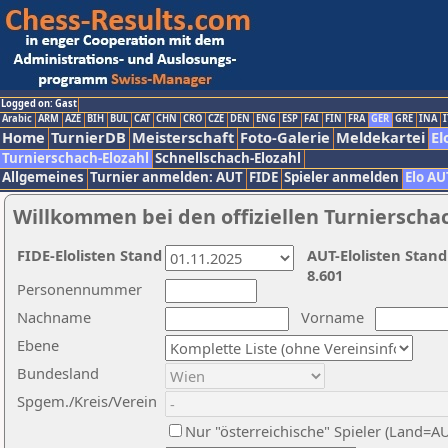
Logged on: Gast
Arabic
ARM
AZE
BIH
BUL
CAT
CHN
CRO
CZE
DEN
ENG
ESP
FAI
FIN
FRA
GER
GRE
INA
I
Home
TurnierDB
Meisterschaft
Foto-Galerie
Meldekartei
El
Turnierschach-Elozahl
Schnellschach-Elozahl
Allgemeines
Turnier anmelden: AUT
FIDE
Spieler anmelden
Elo AU
Willkommen bei den offiziellen Turnierscha
FIDE-Elolisten Stand
AUT-Elolisten Stand
8.601
Personennummer
Nachname
Vorname
Ebene
Bundesland
Spgem./Kreis/Verein
Nur "österreichische" Spieler (Land=A