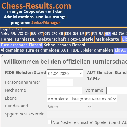
Logged on: Gast
Arabic
ARM
AZE
BIH
BUL
CAT
CHN
CRO
CZE
DEN
ENG
ESP
FAI
FIN
FRA
GER
GRE
INA
I
Home
TurnierDB
Meisterschaft
Foto-Galerie
Meldekartei
El
Turnierschach-Elozahl
Schnellschach-Elozahl
Allgemeines
Turnier anmelden: AUT
FIDE
Spieler anmelden
Elo AU
Willkommen bei den offiziellen Turnierscha
FIDE-Elolisten Stand
AUT-Elolisten Stand
13.945
Personennummer
Nachname
Vorname
Ebene
Bundesland
Spgem./Kreis/Verein
Nur "österreichische" Spieler (Land=A