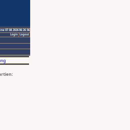
ime 07.08.2026 06:26:36
Login
Logout
artien: