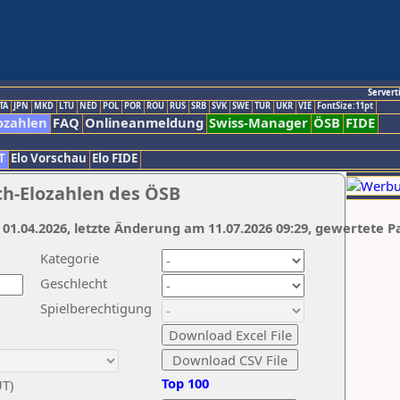
Servert
TA
JPN
MKD
LTU
NED
POL
POR
ROU
RUS
SRB
SVK
SWE
TUR
UKR
VIE
FontSize:11pt
ozahlen
FAQ
Onlineanmeldung
Swiss-Manager
ÖSB
FIDE
T
Elo Vorschau
Elo FIDE
ch-Elozahlen des ÖSB
 01.04.2026, letzte Änderung am 11.07.2026 09:29, gewertete P
Kategorie
Geschlecht
Spielberechtigung
Top 100
UT)