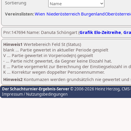
Sortierung
Vereinslisten:
Wien
Niederösterreich
Burgenland
Oberösterrei
Pnr:147694 Name: Danuta Schöngart (
Grafik Elo-Zeitreihe
,
Gra
Hinweis1
Wertebereich Feld St (Status)
blank ... Partie gewertet in aktueller Periode gespielt
V ... Partie gewertet in Vorperiode(n) gespielt
- ... Partie nicht gewertet, da Gegner keine Elozahl hat.
E ... Partie vorgemerkt zur Berechnung der Einstiegselozahl in
K ... Korrektur wegen doppelter Personennummer.
Hinweis2
Kontumazen werden grundsätzlich nie gewertet und sin
Der Schachturnier-Ergebnis-Server
© 2006-2026 Heinz Herzog
, CMS
Impressum / Nutzungsbedingungen