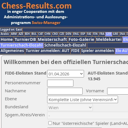
Logged on: Gast
Arabic
ARM
AZE
BIH
BUL
CAT
CHN
CRO
CZE
DEN
ENG
ESP
FAI
FIN
FRA
GER
GRE
INA
I
Home
TurnierDB
Meisterschaft
Foto-Galerie
Meldekartei
El
Turnierschach-Elozahl
Schnellschach-Elozahl
Allgemeines
Turnier anmelden: AUT
FIDE
Spieler anmelden
Elo AU
Willkommen bei den offiziellen Turnierscha
FIDE-Elolisten Stand
AUT-Elolisten Stand
13.945
Personennummer
Nachname
Vorname
Ebene
Bundesland
Spgem./Kreis/Verein
Nur "österreichische" Spieler (Land=A