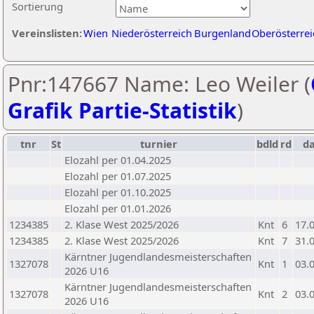
Sortierung
Vereinslisten:
Wien
Niederösterreich
Burgenland
Oberösterrei
Pnr:147667 Name: Leo Weiler (
Grafik Partie-Statistik
)
tnr
St
turnier
bdld
rd
d
Elozahl per 01.04.2025
Elozahl per 01.07.2025
Elozahl per 01.10.2025
Elozahl per 01.01.2026
1234385
2. Klase West 2025/2026
Knt
6
17.
1234385
2. Klase West 2025/2026
Knt
7
31.
Kärntner Jugendlandesmeisterschaften
1327078
Knt
1
03.
2026 U16
Kärntner Jugendlandesmeisterschaften
1327078
Knt
2
03.
2026 U16