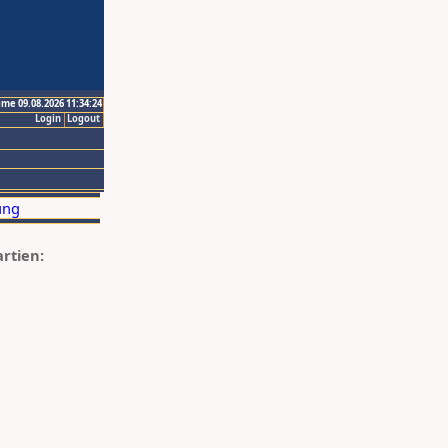
ime 09.08.2026 11:34:24
Login
Logout
artien: