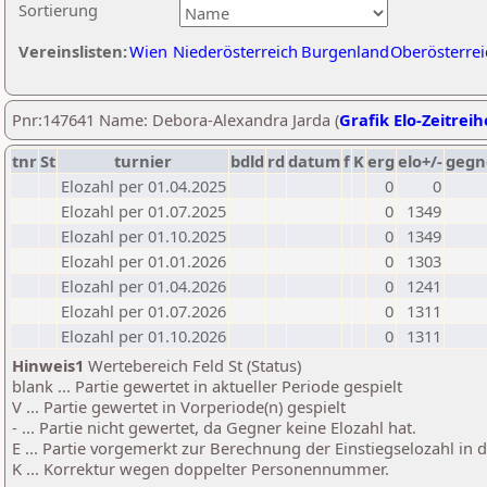
Sortierung
Vereinslisten:
Wien
Niederösterreich
Burgenland
Oberösterrei
Pnr:147641 Name: Debora-Alexandra Jarda (
Grafik Elo-Zeitreih
tnr
St
turnier
bdld
rd
datum
f
K
erg
elo+/-
gegn
Elozahl per 01.04.2025
0
0
Elozahl per 01.07.2025
0
1349
Elozahl per 01.10.2025
0
1349
Elozahl per 01.01.2026
0
1303
Elozahl per 01.04.2026
0
1241
Elozahl per 01.07.2026
0
1311
Elozahl per 01.10.2026
0
1311
Hinweis1
Wertebereich Feld St (Status)
blank ... Partie gewertet in aktueller Periode gespielt
V ... Partie gewertet in Vorperiode(n) gespielt
- ... Partie nicht gewertet, da Gegner keine Elozahl hat.
E ... Partie vorgemerkt zur Berechnung der Einstiegselozahl in
K ... Korrektur wegen doppelter Personennummer.