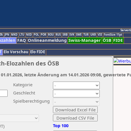
Servert
TA
JPN
MKD
LTU
NED
POL
POR
ROU
RUS
SRB
SVK
SWE
TUR
UKR
VIE
FontSize:11pt
ozahlen
FAQ
Onlineanmeldung
Swiss-Manager
ÖSB
FIDE
T
Elo Vorschau
Elo FIDE
ch-Elozahlen des ÖSB
 01.01.2026, letzte Änderung am 14.01.2026 09:08, gewertete P
Kategorie
Geschlecht
Spielberechtigung
Top 100
UT)