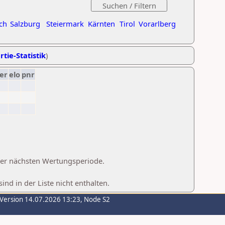
ch
Salzburg
Steiermark
Kärnten
Tirol
Vorarlberg
rtie-Statistik
)
er
elo
pnr
 der nächsten Wertungsperiode.
d in der Liste nicht enthalten.
-Version 14.07.2026 13:23, Node S2