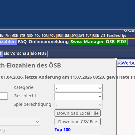
Servert
TA
JPN
MKD
LTU
NED
POL
POR
ROU
RUS
SRB
SVK
SWE
TUR
UKR
VIE
FontSize:11pt
ozahlen
FAQ
Onlineanmeldung
Swiss-Manager
ÖSB
FIDE
T
Elo Vorschau
Elo FIDE
ch-Elozahlen des ÖSB
 01.04.2026, letzte Änderung am 11.07.2026 09:29, gewertete P
Kategorie
Geschlecht
Spielberechtigung
Top 100
UT)