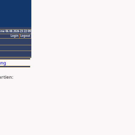
ime 06.08.2026 23:22:09
Login
Logout
artien: