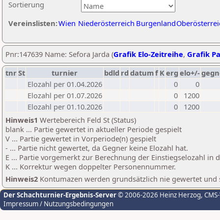
Sortierung
Vereinslisten:
Wien
Niederösterreich
Burgenland
Oberösterrei
Pnr:147639 Name: Sefora Jarda (
Grafik Elo-Zeitreihe
,
Grafik Pa
tnr
St
turnier
bdld
rd
datum
f
K
erg
elo+/-
gegn
Elozahl per 01.04.2026
0
0
Elozahl per 01.07.2026
0
1200
Elozahl per 01.10.2026
0
1200
Hinweis1
Wertebereich Feld St (Status)
blank ... Partie gewertet in aktueller Periode gespielt
V ... Partie gewertet in Vorperiode(n) gespielt
- ... Partie nicht gewertet, da Gegner keine Elozahl hat.
E ... Partie vorgemerkt zur Berechnung der Einstiegselozahl in
K ... Korrektur wegen doppelter Personennummer.
Hinweis2
Kontumazen werden grundsätzlich nie gewertet und sin
Der Schachturnier-Ergebnis-Server
© 2006-2026 Heinz Herzog
, CMS
Impressum / Nutzungsbedingungen