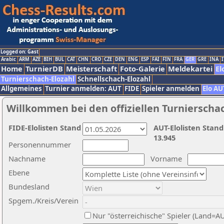
Logged on: Gast
Arabic
ARM
AZE
BIH
BUL
CAT
CHN
CRO
CZE
DEN
ENG
ESP
FAI
FIN
FRA
GER
GRE
INA
I
Home
TurnierDB
Meisterschaft
Foto-Galerie
Meldekartei
El
Turnierschach-Elozahl
Schnellschach-Elozahl
Allgemeines
Turnier anmelden: AUT
FIDE
Spieler anmelden
Elo AU
Willkommen bei den offiziellen Turnierscha
FIDE-Elolisten Stand
AUT-Elolisten Stand
13.945
Personennummer
Nachname
Vorname
Ebene
Bundesland
Spgem./Kreis/Verein
Nur "österreichische" Spieler (Land=A