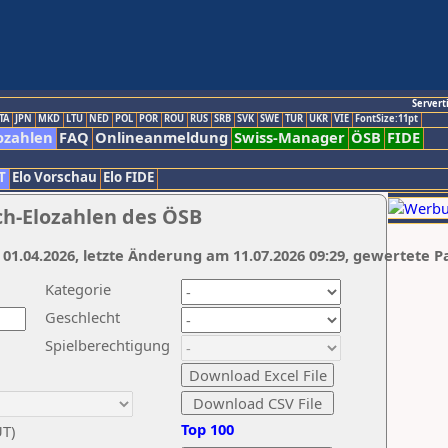
Servert
TA
JPN
MKD
LTU
NED
POL
POR
ROU
RUS
SRB
SVK
SWE
TUR
UKR
VIE
FontSize:11pt
ozahlen
FAQ
Onlineanmeldung
Swiss-Manager
ÖSB
FIDE
T
Elo Vorschau
Elo FIDE
ch-Elozahlen des ÖSB
 01.04.2026, letzte Änderung am 11.07.2026 09:29, gewertete P
Kategorie
Geschlecht
Spielberechtigung
Top 100
UT)