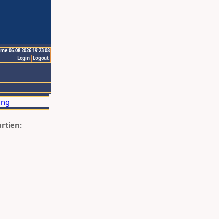
ime 06.08.2026 19:23:08
Login
Logout
artien: