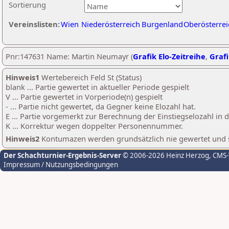
Sortierung
Vereinslisten:
Wien
Niederösterreich
Burgenland
Oberösterrei
Pnr:147631 Name: Martin Neumayr (
Grafik Elo-Zeitreihe
,
Grafi
Hinweis1
Wertebereich Feld St (Status)
blank ... Partie gewertet in aktueller Periode gespielt
V ... Partie gewertet in Vorperiode(n) gespielt
- ... Partie nicht gewertet, da Gegner keine Elozahl hat.
E ... Partie vorgemerkt zur Berechnung der Einstiegselozahl in
K ... Korrektur wegen doppelter Personennummer.
Hinweis2
Kontumazen werden grundsätzlich nie gewertet und sin
Der Schachturnier-Ergebnis-Server
© 2006-2026 Heinz Herzog
, CMS
Impressum / Nutzungsbedingungen