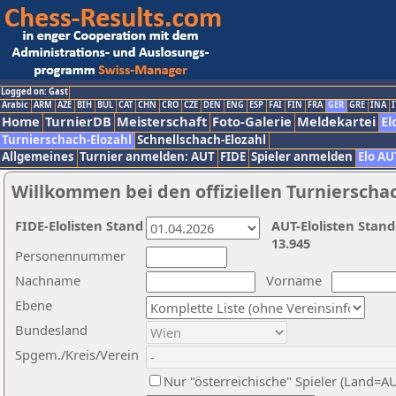
Logged on: Gast
Arabic
ARM
AZE
BIH
BUL
CAT
CHN
CRO
CZE
DEN
ENG
ESP
FAI
FIN
FRA
GER
GRE
INA
I
Home
TurnierDB
Meisterschaft
Foto-Galerie
Meldekartei
El
Turnierschach-Elozahl
Schnellschach-Elozahl
Allgemeines
Turnier anmelden: AUT
FIDE
Spieler anmelden
Elo AU
Willkommen bei den offiziellen Turnierscha
FIDE-Elolisten Stand
AUT-Elolisten Stand
13.945
Personennummer
Nachname
Vorname
Ebene
Bundesland
Spgem./Kreis/Verein
Nur "österreichische" Spieler (Land=A