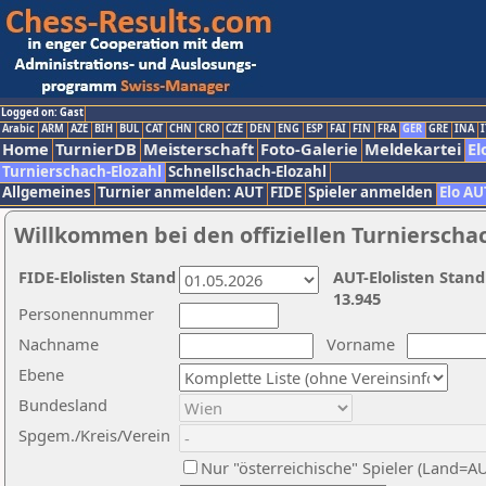
Logged on: Gast
Arabic
ARM
AZE
BIH
BUL
CAT
CHN
CRO
CZE
DEN
ENG
ESP
FAI
FIN
FRA
GER
GRE
INA
I
Home
TurnierDB
Meisterschaft
Foto-Galerie
Meldekartei
El
Turnierschach-Elozahl
Schnellschach-Elozahl
Allgemeines
Turnier anmelden: AUT
FIDE
Spieler anmelden
Elo AU
Willkommen bei den offiziellen Turnierscha
FIDE-Elolisten Stand
AUT-Elolisten Stand
13.945
Personennummer
Nachname
Vorname
Ebene
Bundesland
Spgem./Kreis/Verein
Nur "österreichische" Spieler (Land=A