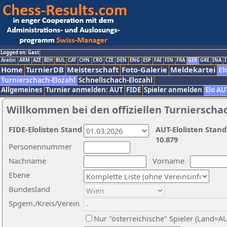
Logged on: Gast
Arabic
ARM
AZE
BIH
BUL
CAT
CHN
CRO
CZE
DEN
ENG
ESP
FAI
FIN
FRA
GER
GRE
INA
I
Home
TurnierDB
Meisterschaft
Foto-Galerie
Meldekartei
El
Turnierschach-Elozahl
Schnellschach-Elozahl
Allgemeines
Turnier anmelden: AUT
FIDE
Spieler anmelden
Elo AU
Willkommen bei den offiziellen Turnierscha
FIDE-Elolisten Stand
AUT-Elolisten Stand
10.879
Personennummer
Nachname
Vorname
Ebene
Bundesland
Spgem./Kreis/Verein
Nur "österreichische" Spieler (Land=A