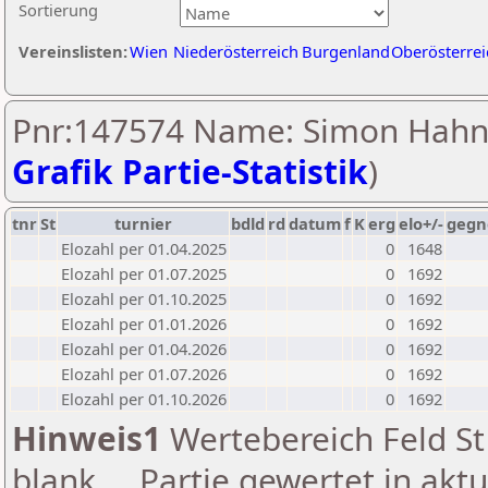
Sortierung
Vereinslisten:
Wien
Niederösterreich
Burgenland
Oberösterrei
Pnr:147574 Name: Simon Hahn
Grafik Partie-Statistik
)
tnr
St
turnier
bdld
rd
datum
f
K
erg
elo+/-
gegn
Elozahl per 01.04.2025
0
1648
Elozahl per 01.07.2025
0
1692
Elozahl per 01.10.2025
0
1692
Elozahl per 01.01.2026
0
1692
Elozahl per 01.04.2026
0
1692
Elozahl per 01.07.2026
0
1692
Elozahl per 01.10.2026
0
1692
Hinweis1
Wertebereich Feld St 
blank ... Partie gewertet in akt