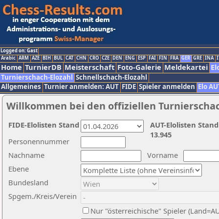
Logged on: Gast
Arabic
ARM
AZE
BIH
BUL
CAT
CHN
CRO
CZE
DEN
ENG
ESP
FAI
FIN
FRA
GER
GRE
INA
I
Home
TurnierDB
Meisterschaft
Foto-Galerie
Meldekartei
El
Turnierschach-Elozahl
Schnellschach-Elozahl
Allgemeines
Turnier anmelden: AUT
FIDE
Spieler anmelden
Elo AU
Willkommen bei den offiziellen Turnierscha
FIDE-Elolisten Stand
AUT-Elolisten Stand
13.945
Personennummer
Nachname
Vorname
Ebene
Bundesland
Spgem./Kreis/Verein
Nur "österreichische" Spieler (Land=A