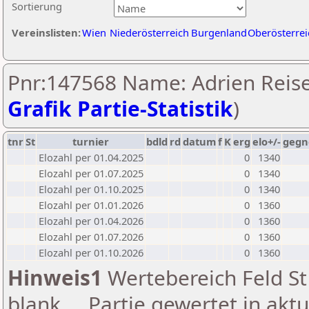
Sortierung
Vereinslisten:
Wien
Niederösterreich
Burgenland
Oberösterrei
Pnr:147568 Name: Adrien Reise
Grafik Partie-Statistik
)
tnr
St
turnier
bdld
rd
datum
f
K
erg
elo+/-
gegn
Elozahl per 01.04.2025
0
1340
Elozahl per 01.07.2025
0
1340
Elozahl per 01.10.2025
0
1340
Elozahl per 01.01.2026
0
1360
Elozahl per 01.04.2026
0
1360
Elozahl per 01.07.2026
0
1360
Elozahl per 01.10.2026
0
1360
Hinweis1
Wertebereich Feld St 
blank ... Partie gewertet in akt