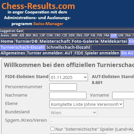
Logged on: Gast
Arabic
ARM
AZE
BIH
BUL
CAT
CHN
CRO
CZE
DEN
ENG
ESP
FAI
FIN
FRA
GER
GRE
INA
I
Home
TurnierDB
Meisterschaft
Foto-Galerie
Meldekartei
El
Turnierschach-Elozahl
Schnellschach-Elozahl
Allgemeines
Turnier anmelden: AUT
FIDE
Spieler anmelden
Elo AU
Willkommen bei den offiziellen Turnierscha
FIDE-Elolisten Stand
AUT-Elolisten Stand
8.601
Personennummer
Nachname
Vorname
Ebene
Bundesland
Spgem./Kreis/Verein
Nur "österreichische" Spieler (Land=A