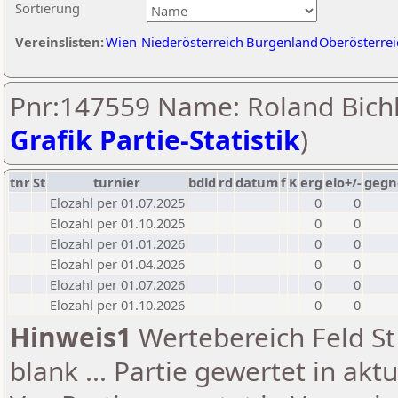
Sortierung
Vereinslisten:
Wien
Niederösterreich
Burgenland
Oberösterrei
Pnr:147559 Name: Roland Bichl
Grafik Partie-Statistik
)
tnr
St
turnier
bdld
rd
datum
f
K
erg
elo+/-
gegn
Elozahl per 01.07.2025
0
0
Elozahl per 01.10.2025
0
0
Elozahl per 01.01.2026
0
0
Elozahl per 01.04.2026
0
0
Elozahl per 01.07.2026
0
0
Elozahl per 01.10.2026
0
0
Hinweis1
Wertebereich Feld St 
blank ... Partie gewertet in akt