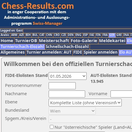
Logged on: Gast
Arabic
ARM
AZE
BIH
BUL
CAT
CHN
CRO
CZE
DEN
ENG
ESP
FAI
FIN
FRA
GER
GRE
INA
I
Home
TurnierDB
Meisterschaft
Foto-Galerie
Meldekartei
El
Turnierschach-Elozahl
Schnellschach-Elozahl
Allgemeines
Turnier anmelden: AUT
FIDE
Spieler anmelden
Elo AU
Willkommen bei den offiziellen Turnierscha
FIDE-Elolisten Stand
AUT-Elolisten Stand
13.945
Personennummer
Nachname
Vorname
Ebene
Bundesland
Spgem./Kreis/Verein
Nur "österreichische" Spieler (Land=A