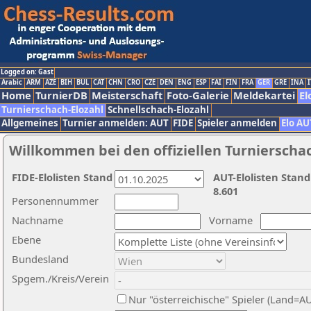
Logged on: Gast
Arabic
ARM
AZE
BIH
BUL
CAT
CHN
CRO
CZE
DEN
ENG
ESP
FAI
FIN
FRA
GER
GRE
INA
I
Home
TurnierDB
Meisterschaft
Foto-Galerie
Meldekartei
El
Turnierschach-Elozahl
Schnellschach-Elozahl
Allgemeines
Turnier anmelden: AUT
FIDE
Spieler anmelden
Elo AU
Willkommen bei den offiziellen Turnierscha
FIDE-Elolisten Stand
AUT-Elolisten Stand
8.601
Personennummer
Nachname
Vorname
Ebene
Bundesland
Spgem./Kreis/Verein
Nur "österreichische" Spieler (Land=A