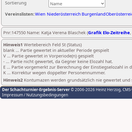
Sortierung
Vereinslisten:
Wien
Niederösterreich
Burgenland
Oberösterrei
Pnr:147550 Name: Katja Verena Blaschek (
Grafik Elo-Zeitreihe
Hinweis1
Wertebereich Feld St (Status)
blank ... Partie gewertet in aktueller Periode gespielt
V ... Partie gewertet in Vorperiode(n) gespielt
- ... Partie nicht gewertet, da Gegner keine Elozahl hat.
E ... Partie vorgemerkt zur Berechnung der Einstiegselozahl in
K ... Korrektur wegen doppelter Personennummer.
Hinweis2
Kontumazen werden grundsätzlich nie gewertet und sin
Der Schachturnier-Ergebnis-Server
© 2006-2026 Heinz Herzog
, CMS
Impressum / Nutzungsbedingungen