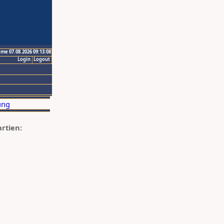
ime 07.08.2026 09:13:08
Login
Logout
artien: