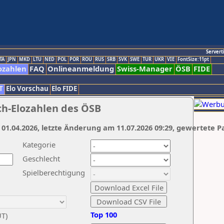
Servert
TA
JPN
MKD
LTU
NED
POL
POR
ROU
RUS
SRB
SVK
SWE
TUR
UKR
VIE
FontSize:11pt
ozahlen
FAQ
Onlineanmeldung
Swiss-Manager
ÖSB
FIDE
T
Elo Vorschau
Elo FIDE
ch-Elozahlen des ÖSB
 01.04.2026, letzte Änderung am 11.07.2026 09:29, gewertete P
Kategorie
Geschlecht
Spielberechtigung
Top 100
UT)