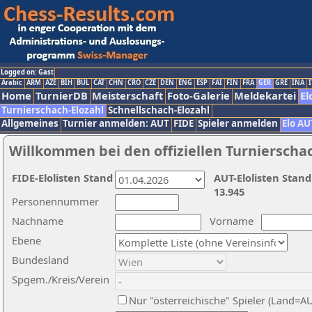
Logged on: Gast
Arabic
ARM
AZE
BIH
BUL
CAT
CHN
CRO
CZE
DEN
ENG
ESP
FAI
FIN
FRA
GER
GRE
INA
I
Home
TurnierDB
Meisterschaft
Foto-Galerie
Meldekartei
El
Turnierschach-Elozahl
Schnellschach-Elozahl
Allgemeines
Turnier anmelden: AUT
FIDE
Spieler anmelden
Elo AU
Willkommen bei den offiziellen Turnierscha
FIDE-Elolisten Stand
AUT-Elolisten Stand
13.945
Personennummer
Nachname
Vorname
Ebene
Bundesland
Spgem./Kreis/Verein
Nur "österreichische" Spieler (Land=A