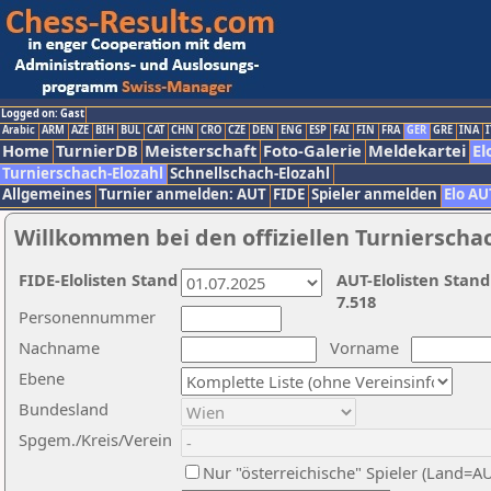
Logged on: Gast
Arabic
ARM
AZE
BIH
BUL
CAT
CHN
CRO
CZE
DEN
ENG
ESP
FAI
FIN
FRA
GER
GRE
INA
I
Home
TurnierDB
Meisterschaft
Foto-Galerie
Meldekartei
El
Turnierschach-Elozahl
Schnellschach-Elozahl
Allgemeines
Turnier anmelden: AUT
FIDE
Spieler anmelden
Elo AU
Willkommen bei den offiziellen Turnierscha
FIDE-Elolisten Stand
AUT-Elolisten Stand
7.518
Personennummer
Nachname
Vorname
Ebene
Bundesland
Spgem./Kreis/Verein
Nur "österreichische" Spieler (Land=A