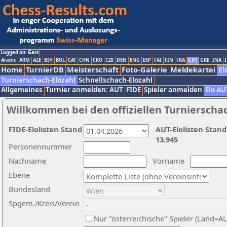
Logged on: Gast
Arabic
ARM
AZE
BIH
BUL
CAT
CHN
CRO
CZE
DEN
ENG
ESP
FAI
FIN
FRA
GER
GRE
INA
I
Home
TurnierDB
Meisterschaft
Foto-Galerie
Meldekartei
El
Turnierschach-Elozahl
Schnellschach-Elozahl
Allgemeines
Turnier anmelden: AUT
FIDE
Spieler anmelden
Elo AU
Willkommen bei den offiziellen Turnierscha
FIDE-Elolisten Stand
AUT-Elolisten Stand
13.945
Personennummer
Nachname
Vorname
Ebene
Bundesland
Spgem./Kreis/Verein
Nur "österreichische" Spieler (Land=A