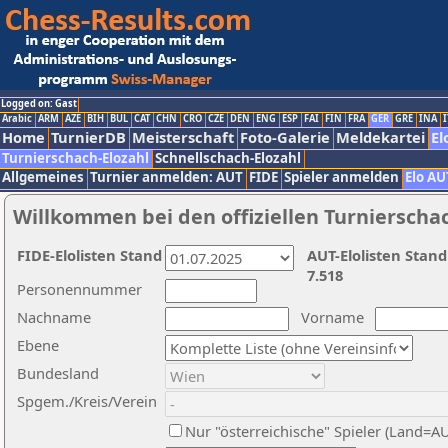
Logged on: Gast
Arabic
ARM
AZE
BIH
BUL
CAT
CHN
CRO
CZE
DEN
ENG
ESP
FAI
FIN
FRA
GER
GRE
INA
I
Home
TurnierDB
Meisterschaft
Foto-Galerie
Meldekartei
El
Turnierschach-Elozahl
Schnellschach-Elozahl
Allgemeines
Turnier anmelden: AUT
FIDE
Spieler anmelden
Elo AU
Willkommen bei den offiziellen Turnierscha
FIDE-Elolisten Stand
AUT-Elolisten Stand
7.518
Personennummer
Nachname
Vorname
Ebene
Bundesland
Spgem./Kreis/Verein
Nur "österreichische" Spieler (Land=A