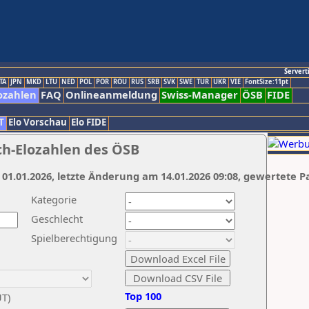
Servert
TA
JPN
MKD
LTU
NED
POL
POR
ROU
RUS
SRB
SVK
SWE
TUR
UKR
VIE
FontSize:11pt
ozahlen
FAQ
Onlineanmeldung
Swiss-Manager
ÖSB
FIDE
T
Elo Vorschau
Elo FIDE
ch-Elozahlen des ÖSB
 01.01.2026, letzte Änderung am 14.01.2026 09:08, gewertete P
Kategorie
Geschlecht
Spielberechtigung
Top 100
UT)