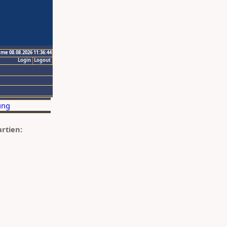
ime 08.08.2026 11:36:44
Login
Logout
artien: