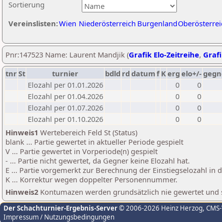
Sortierung
Vereinslisten:
Wien
Niederösterreich
Burgenland
Oberösterrei
Pnr:147523 Name: Laurent Mandjik (
Grafik Elo-Zeitreihe
,
Grafi
tnr
St
turnier
bdld
rd
datum
f
K
erg
elo+/-
gegn
Elozahl per 01.01.2026
0
0
Elozahl per 01.04.2026
0
0
Elozahl per 01.07.2026
0
0
Elozahl per 01.10.2026
0
0
Hinweis1
Wertebereich Feld St (Status)
blank ... Partie gewertet in aktueller Periode gespielt
V ... Partie gewertet in Vorperiode(n) gespielt
- ... Partie nicht gewertet, da Gegner keine Elozahl hat.
E ... Partie vorgemerkt zur Berechnung der Einstiegselozahl in
K ... Korrektur wegen doppelter Personennummer.
Hinweis2
Kontumazen werden grundsätzlich nie gewertet und sin
Der Schachturnier-Ergebnis-Server
© 2006-2026 Heinz Herzog
, CMS
Impressum / Nutzungsbedingungen