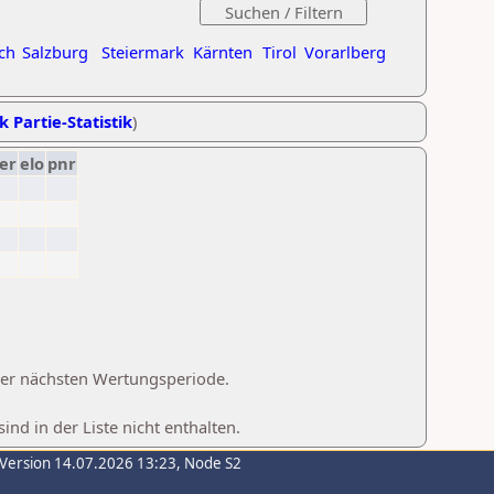
ch
Salzburg
Steiermark
Kärnten
Tirol
Vorarlberg
k Partie-Statistik
)
er
elo
pnr
 der nächsten Wertungsperiode.
d in der Liste nicht enthalten.
-Version 14.07.2026 13:23, Node S2