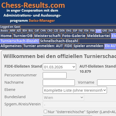
Logged on: Gast
Arabic
ARM
AZE
BIH
BUL
CAT
CHN
CRO
CZE
DEN
ENG
ESP
FAI
FIN
FRA
GER
GRE
INA
I
Home
TurnierDB
Meisterschaft
Foto-Galerie
Meldekartei
El
Turnierschach-Elozahl
Schnellschach-Elozahl
Allgemeines
Turnier anmelden: AUT
FIDE
Spieler anmelden
Elo AU
Willkommen bei den offiziellen Turnierscha
FIDE-Elolisten Stand
AUT-Elolisten Stand
10.879
Personennummer
Nachname
Vorname
Ebene
Bundesland
Spgem./Kreis/Verein
Nur "österreichische" Spieler (Land=A