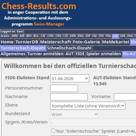
Logged on: Gast
Arabic
ARM
AZE
BIH
BUL
CAT
CHN
CRO
CZE
DEN
ENG
ESP
FAI
FIN
FRA
GER
GRE
INA
I
Home
TurnierDB
Meisterschaft
Foto-Galerie
Meldekartei
El
Turnierschach-Elozahl
Schnellschach-Elozahl
Allgemeines
Turnier anmelden: AUT
FIDE
Spieler anmelden
Elo AU
Willkommen bei den offiziellen Turnierscha
FIDE-Elolisten Stand
AUT-Elolisten Stand
13.945
Personennummer
Nachname
Vorname
Ebene
Bundesland
Spgem./Kreis/Verein
Nur "österreichische" Spieler (Land=A