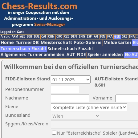
Logged on: Gast
Arabic
ARM
AZE
BIH
BUL
CAT
CHN
CRO
CZE
DEN
ENG
ESP
FAI
FIN
FRA
GER
GRE
INA
I
Home
TurnierDB
Meisterschaft
Foto-Galerie
Meldekartei
El
Turnierschach-Elozahl
Schnellschach-Elozahl
Allgemeines
Turnier anmelden: AUT
FIDE
Spieler anmelden
Elo AU
Willkommen bei den offiziellen Turnierscha
FIDE-Elolisten Stand
AUT-Elolisten Stand
8.601
Personennummer
Nachname
Vorname
Ebene
Bundesland
Spgem./Kreis/Verein
Nur "österreichische" Spieler (Land=A