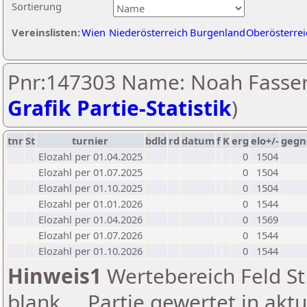
Sortierung
Vereinslisten:
Wien
Niederösterreich
Burgenland
Oberösterrei
Pnr:147303 Name: Noah Fasser
Grafik Partie-Statistik
)
tnr
St
turnier
bdld
rd
datum
f
K
erg
elo+/-
gegn
Elozahl per 01.04.2025
0
1504
Elozahl per 01.07.2025
0
1504
Elozahl per 01.10.2025
0
1504
Elozahl per 01.01.2026
0
1544
Elozahl per 01.04.2026
0
1569
Elozahl per 01.07.2026
0
1544
Elozahl per 01.10.2026
0
1544
Hinweis1
Wertebereich Feld St 
blank ... Partie gewertet in akt