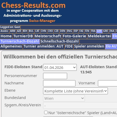
Logged on: Gast
Arabic
ARM
AZE
BIH
BUL
CAT
CHN
CRO
CZE
DEN
ENG
ESP
FAI
FIN
FRA
GER
GRE
INA
I
Home
TurnierDB
Meisterschaft
Foto-Galerie
Meldekartei
El
Turnierschach-Elozahl
Schnellschach-Elozahl
Allgemeines
Turnier anmelden: AUT
FIDE
Spieler anmelden
Elo AU
Willkommen bei den offiziellen Turnierscha
FIDE-Elolisten Stand
AUT-Elolisten Stand
13.945
Personennummer
Nachname
Vorname
Ebene
Bundesland
Spgem./Kreis/Verein
Nur "österreichische" Spieler (Land=A