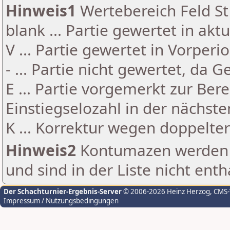
Hinweis1
Wertebereich Feld St 
blank ... Partie gewertet in akt
V ... Partie gewertet in Vorperi
- ... Partie nicht gewertet, da 
E ... Partie vorgemerkt zur Be
Einstiegselozahl in der nächst
K ... Korrektur wegen doppelt
Hinweis2
Kontumazen werden g
und sind in der Liste nicht enth
Der Schachturnier-Ergebnis-Server
© 2006-2026 Heinz Herzog
, CMS
Impressum / Nutzungsbedingungen