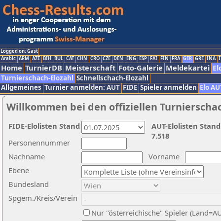
Logged on: Gast
Arabic
ARM
AZE
BIH
BUL
CAT
CHN
CRO
CZE
DEN
ENG
ESP
FAI
FIN
FRA
GER
GRE
INA
I
Home
TurnierDB
Meisterschaft
Foto-Galerie
Meldekartei
El
Turnierschach-Elozahl
Schnellschach-Elozahl
Allgemeines
Turnier anmelden: AUT
FIDE
Spieler anmelden
Elo AU
Willkommen bei den offiziellen Turnierscha
FIDE-Elolisten Stand
AUT-Elolisten Stand
7.518
Personennummer
Nachname
Vorname
Ebene
Bundesland
Spgem./Kreis/Verein
Nur "österreichische" Spieler (Land=A