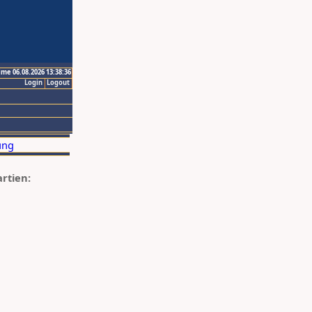
ime 06.08.2026 13:38:36
Login
Logout
artien: