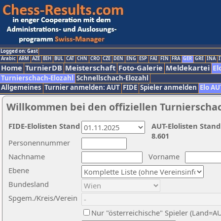
Logged on: Gast
Arabic
ARM
AZE
BIH
BUL
CAT
CHN
CRO
CZE
DEN
ENG
ESP
FAI
FIN
FRA
GER
GRE
INA
I
Home
TurnierDB
Meisterschaft
Foto-Galerie
Meldekartei
El
Turnierschach-Elozahl
Schnellschach-Elozahl
Allgemeines
Turnier anmelden: AUT
FIDE
Spieler anmelden
Elo AU
Willkommen bei den offiziellen Turnierscha
FIDE-Elolisten Stand
AUT-Elolisten Stand
8.601
Personennummer
Nachname
Vorname
Ebene
Bundesland
Spgem./Kreis/Verein
Nur "österreichische" Spieler (Land=A