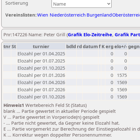
Sortierung
Vereinslisten:
Wien
Niederösterreich
Burgenland
Oberösterrei
Pnr:147226 Name: Peter Grill (
Grafik Elo-Zeitreihe
,
Grafik Part
tnr
St
turnier
bdld
rd
datum
f
K
erg
elo+/-
gegn
Elozahl per 01.04.2025
0
0
Elozahl per 01.07.2025
0
0
Elozahl per 01.10.2025
0
0
Elozahl per 01.01.2026
0
1575
Elozahl per 01.04.2026
0
1569
Elozahl per 01.07.2026
0
1569
Elozahl per 01.10.2026
0
1569
Hinweis1
Wertebereich Feld St (Status)
blank ... Partie gewertet in aktueller Periode gespielt
V ... Partie gewertet in Vorperiode(n) gespielt
- ... Partie nicht gewertet, da Gegner keine Elozahl hat.
E ... Partie vorgemerkt zur Berechnung der Einstiegselozahl in
K ... Korrektur wegen doppelter Personennummer.