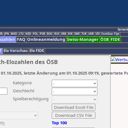
Servert
TA
JPN
MKD
LTU
NED
POL
POR
ROU
RUS
SRB
SVK
SWE
TUR
UKR
VIE
FontSize:11pt
ozahlen
FAQ
Onlineanmeldung
Swiss-Manager
ÖSB
FIDE
T
Elo Vorschau
Elo FIDE
ch-Elozahlen des ÖSB
 01.10.2025, letzte Änderung am 01.10.2025 09:19, gewertete P
Kategorie
Geschlecht
Spielberechtigung
Top 100
UT)