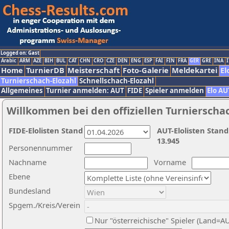
Logged on: Gast
Arabic
ARM
AZE
BIH
BUL
CAT
CHN
CRO
CZE
DEN
ENG
ESP
FAI
FIN
FRA
GER
GRE
INA
I
Home
TurnierDB
Meisterschaft
Foto-Galerie
Meldekartei
El
Turnierschach-Elozahl
Schnellschach-Elozahl
Allgemeines
Turnier anmelden: AUT
FIDE
Spieler anmelden
Elo AU
Willkommen bei den offiziellen Turnierscha
FIDE-Elolisten Stand
AUT-Elolisten Stand
13.945
Personennummer
Nachname
Vorname
Ebene
Bundesland
Spgem./Kreis/Verein
Nur "österreichische" Spieler (Land=A