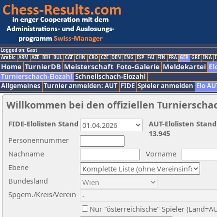
Logged on: Gast
Arabic
ARM
AZE
BIH
BUL
CAT
CHN
CRO
CZE
DEN
ENG
ESP
FAI
FIN
FRA
GER
GRE
INA
I
Home
TurnierDB
Meisterschaft
Foto-Galerie
Meldekartei
El
Turnierschach-Elozahl
Schnellschach-Elozahl
Allgemeines
Turnier anmelden: AUT
FIDE
Spieler anmelden
Elo AU
Willkommen bei den offiziellen Turnierscha
FIDE-Elolisten Stand
AUT-Elolisten Stand
13.945
Personennummer
Nachname
Vorname
Ebene
Bundesland
Spgem./Kreis/Verein
Nur "österreichische" Spieler (Land=A