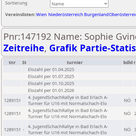
Sortierung
Vereinslisten:
Wien
Niederösterreich
Burgenland
Oberösterrei
Pnr:147192 Name: Sophie Gvin
Zeitreihe
,
Grafik Partie-Statis
tnr
St
turnier
bdld
r
Elozahl per 01.04.2025
Elozahl per 01.07.2025
Elozahl per 01.10.2025
Elozahl per 01.01.2026
4. JugendSchachRallye in Bad Erlach A-
1289151
NÖ
Turnier für U16 mit Normalschach-Elo
4. JugendSchachRallye in Bad Erlach A-
1289151
NÖ
Turnier für U16 mit Normalschach-Elo
4. JugendSchachRallye in Bad Erlach A-
1289151
-
NÖ
Turnier für U16 mit Normalschach-Elo