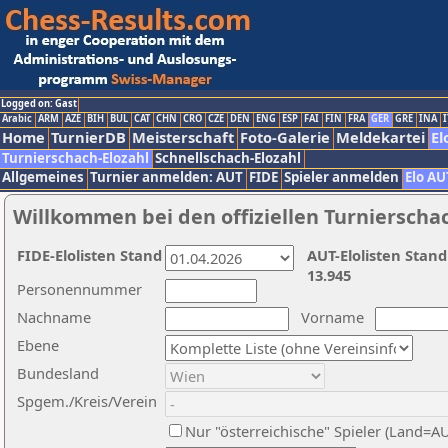
Logged on: Gast
Arabic
ARM
AZE
BIH
BUL
CAT
CHN
CRO
CZE
DEN
ENG
ESP
FAI
FIN
FRA
GER
GRE
INA
I
Home
TurnierDB
Meisterschaft
Foto-Galerie
Meldekartei
El
Turnierschach-Elozahl
Schnellschach-Elozahl
Allgemeines
Turnier anmelden: AUT
FIDE
Spieler anmelden
Elo AU
Willkommen bei den offiziellen Turnierscha
FIDE-Elolisten Stand
AUT-Elolisten Stand
13.945
Personennummer
Nachname
Vorname
Ebene
Bundesland
Spgem./Kreis/Verein
Nur "österreichische" Spieler (Land=A