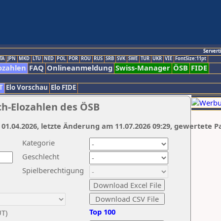
Servert
TA
JPN
MKD
LTU
NED
POL
POR
ROU
RUS
SRB
SVK
SWE
TUR
UKR
VIE
FontSize:11pt
ozahlen
FAQ
Onlineanmeldung
Swiss-Manager
ÖSB
FIDE
T
Elo Vorschau
Elo FIDE
ch-Elozahlen des ÖSB
 01.04.2026, letzte Änderung am 11.07.2026 09:29, gewertete P
Kategorie
Geschlecht
Spielberechtigung
Top 100
UT)