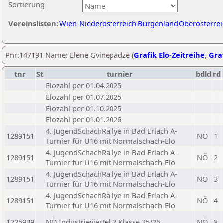
Sortierung
Vereinslisten:
Wien
Niederösterreich
Burgenland
Oberösterrei
Pnr:147191 Name: Elene Gvinepadze (
Grafik Elo-Zeitreihe
,
Graf
tnr
St
turnier
bdld
rd
Elozahl per 01.04.2025
Elozahl per 01.07.2025
Elozahl per 01.10.2025
Elozahl per 01.01.2026
4. JugendSchachRallye in Bad Erlach A-
1289151
NÖ
1
Turnier für U16 mit Normalschach-Elo
4. JugendSchachRallye in Bad Erlach A-
1289151
NÖ
2
Turnier für U16 mit Normalschach-Elo
4. JugendSchachRallye in Bad Erlach A-
1289151
NÖ
3
Turnier für U16 mit Normalschach-Elo
4. JugendSchachRallye in Bad Erlach A-
1289151
NÖ
4
Turnier für U16 mit Normalschach-Elo
1225939
NÖ Industrieviertel 2 Klasse 25/26
NÖ
8