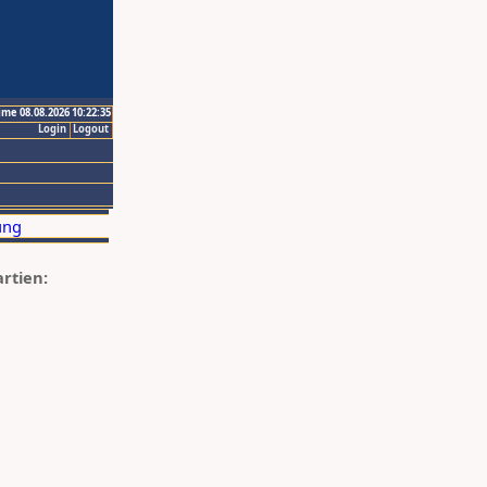
ime 08.08.2026 10:22:35
Login
Logout
artien: