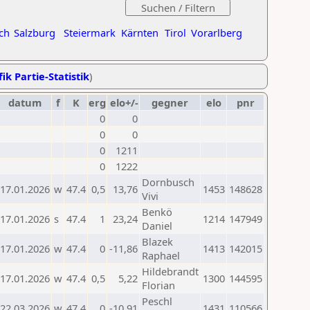
ch
Salzburg
Steiermark
Kärnten
Tirol
Vorarlberg
ik Partie-Statistik
)
datum
f
K
erg
elo+/-
gegner
elo
pnr
0
0
0
0
0
1211
0
1222
Dornbusch
17.01.2026
w
47.4
0,5
13,76
1453
148628
Vivi
Benkö
17.01.2026
s
47.4
1
23,24
1214
147949
Daniel
Blazek
17.01.2026
w
47.4
0
-11,86
1413
142015
Raphael
Hildebrandt
17.01.2026
w
47.4
0,5
5,22
1300
144595
Florian
Peschl
22.03.2026
w
47.4
0
-10,91
1431
110566