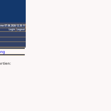
ime 07.08.2026 12:35:11
Login
Logout
artien: