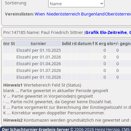
Sortierung
Vereinslisten:
Wien
Niederösterreich
Burgenland
Oberösterrei
Pnr:147185 Name: Paul Friedrich Sittner (
Grafik Elo-Zeitreihe
,
tnr
St
turnier
bdld
rd
datum
f
K
erg
elo+/-
gegn
Elozahl per 01.10.2025
0
0
Elozahl per 01.01.2026
0
0
Elozahl per 01.04.2026
0
0
Elozahl per 01.07.2026
0
0
Elozahl per 01.10.2026
0
0
Hinweis1
Wertebereich Feld St (Status)
blank ... Partie gewertet in aktueller Periode gespielt
V ... Partie gewertet in Vorperiode(n) gespielt
- ... Partie nicht gewertet, da Gegner keine Elozahl hat.
E ... Partie vorgemerkt zur Berechnung der Einstiegselozahl in
K ... Korrektur wegen doppelter Personennummer.
Hinweis2
Kontumazen werden grundsätzlich nie gewertet und sin
Der Schachturnier-Ergebnis-Server
© 2006-2026 Heinz Herzog
, CMS