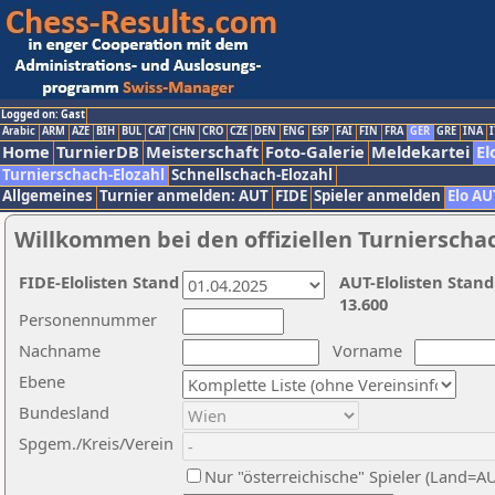
Logged on: Gast
Arabic
ARM
AZE
BIH
BUL
CAT
CHN
CRO
CZE
DEN
ENG
ESP
FAI
FIN
FRA
GER
GRE
INA
I
Home
TurnierDB
Meisterschaft
Foto-Galerie
Meldekartei
El
Turnierschach-Elozahl
Schnellschach-Elozahl
Allgemeines
Turnier anmelden: AUT
FIDE
Spieler anmelden
Elo AU
Willkommen bei den offiziellen Turnierscha
FIDE-Elolisten Stand
AUT-Elolisten Stand
13.600
Personennummer
Nachname
Vorname
Ebene
Bundesland
Spgem./Kreis/Verein
Nur "österreichische" Spieler (Land=A