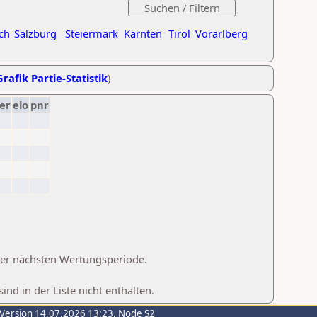
ch
Salzburg
Steiermark
Kärnten
Tirol
Vorarlberg
Grafik Partie-Statistik
)
er
elo
pnr
 der nächsten Wertungsperiode.
d in der Liste nicht enthalten.
-Version 14.07.2026 13:23, Node S2