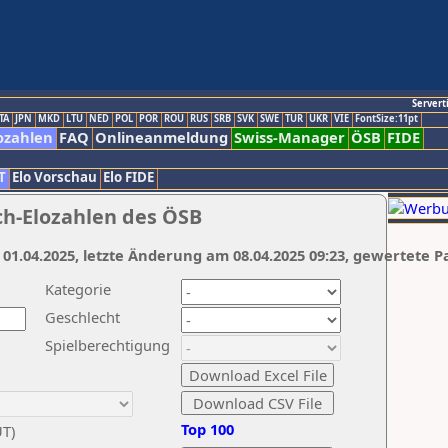
Servert
TA
JPN
MKD
LTU
NED
POL
POR
ROU
RUS
SRB
SVK
SWE
TUR
UKR
VIE
FontSize:11pt
ozahlen
FAQ
Onlineanmeldung
Swiss-Manager
ÖSB
FIDE
T
Elo Vorschau
Elo FIDE
ch-Elozahlen des ÖSB
 01.04.2025, letzte Änderung am 08.04.2025 09:23, gewertete P
Kategorie
Geschlecht
Spielberechtigung
Top 100
UT)