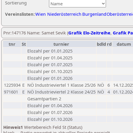
Sortierung
Vereinslisten:
Wien
Niederösterreich
Burgenland
Oberösterrei
Pnr:147176 Name: Samet Sevik (
Grafik Elo-Zeitreihe
,
Grafik Pa
tnr
St
turnier
bdld
rd
datum
Elozahl per 01.01.2025
Elozahl per 01.04.2025
Elozahl per 01.07.2025
Elozahl per 01.10.2025
Elozahl per 01.01.2026
1225934
E
NÖ Industrieviertel 1 Klasse 25/26
NÖ
6
14.12.202
971601
E
NÖ Industrieviertel 2 Klasse 24/25
NÖ
4
01.12.202
Gesamtpartien 2
Elozahl per 01.04.2026
Elozahl per 01.07.2026
Elozahl per 01.10.2026
Hinweis1
Wertebereich Feld St (Status)
blank ... Partie gewertet in aktueller Periode gespielt