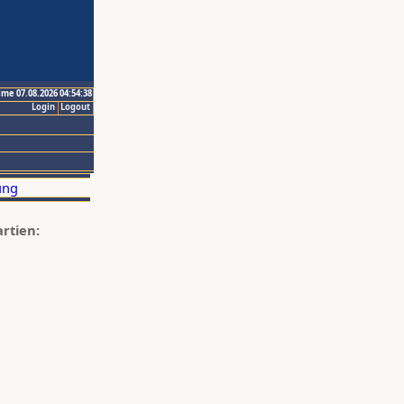
ime 07.08.2026 04:54:38
Login
Logout
artien: