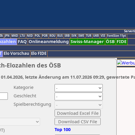
Servert
TA
JPN
MKD
LTU
NED
POL
POR
ROU
RUS
SRB
SVK
SWE
TUR
UKR
VIE
FontSize:11pt
ozahlen
FAQ
Onlineanmeldung
Swiss-Manager
ÖSB
FIDE
T
Elo Vorschau
Elo FIDE
ch-Elozahlen des ÖSB
 01.04.2026, letzte Änderung am 11.07.2026 09:29, gewertete P
Kategorie
Geschlecht
Spielberechtigung
Top 100
UT)