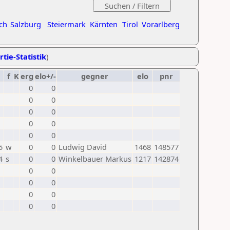
ch
Salzburg
Steiermark
Kärnten
Tirol
Vorarlberg
rtie-Statistik
)
f
K
erg
elo+/-
gegner
elo
pnr
0
0
0
0
0
0
0
0
0
0
5
w
0
0
Ludwig David
1468
148577
4
s
0
0
Winkelbauer Markus
1217
142874
0
0
0
0
0
0
0
0