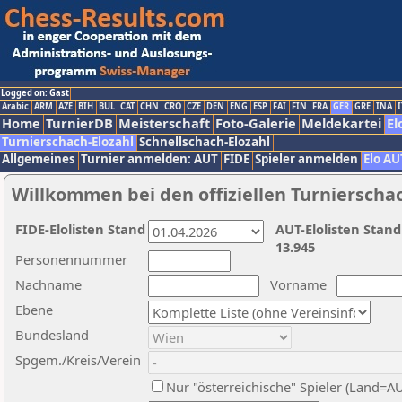
Logged on: Gast
Arabic
ARM
AZE
BIH
BUL
CAT
CHN
CRO
CZE
DEN
ENG
ESP
FAI
FIN
FRA
GER
GRE
INA
I
Home
TurnierDB
Meisterschaft
Foto-Galerie
Meldekartei
El
Turnierschach-Elozahl
Schnellschach-Elozahl
Allgemeines
Turnier anmelden: AUT
FIDE
Spieler anmelden
Elo AU
Willkommen bei den offiziellen Turnierscha
FIDE-Elolisten Stand
AUT-Elolisten Stand
13.945
Personennummer
Nachname
Vorname
Ebene
Bundesland
Spgem./Kreis/Verein
Nur "österreichische" Spieler (Land=A