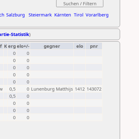
ch
Salzburg
Steiermark
Kärnten
Tirol
Vorarlberg
rtie-Statistik
)
f
K
erg
elo+/-
gegner
elo
pnr
0
0
0
0
0
0
0
0
0
0
w
0,5
0
Lunenburg Matthijs
1412
143072
0,5
0
0
0
0
0
0
0