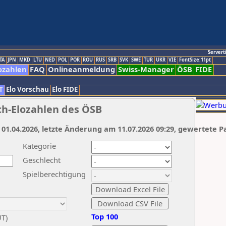
Servert
TA
JPN
MKD
LTU
NED
POL
POR
ROU
RUS
SRB
SVK
SWE
TUR
UKR
VIE
FontSize:11pt
ozahlen
FAQ
Onlineanmeldung
Swiss-Manager
ÖSB
FIDE
T
Elo Vorschau
Elo FIDE
ch-Elozahlen des ÖSB
 01.04.2026, letzte Änderung am 11.07.2026 09:29, gewertete P
Kategorie
Geschlecht
Spielberechtigung
Top 100
UT)