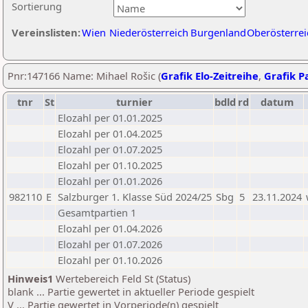
Sortierung
Vereinslisten:
Wien
Niederösterreich
Burgenland
Oberösterrei
Pnr:147166 Name: Mihael Rošic (
Grafik Elo-Zeitreihe
,
Grafik Pa
tnr
St
turnier
bdld
rd
datum
Elozahl per 01.01.2025
Elozahl per 01.04.2025
Elozahl per 01.07.2025
Elozahl per 01.10.2025
Elozahl per 01.01.2026
982110
E
Salzburger 1. Klasse Süd 2024/25
Sbg
5
23.11.2024
Gesamtpartien 1
Elozahl per 01.04.2026
Elozahl per 01.07.2026
Elozahl per 01.10.2026
Hinweis1
Wertebereich Feld St (Status)
blank ... Partie gewertet in aktueller Periode gespielt
V ... Partie gewertet in Vorperiode(n) gespielt