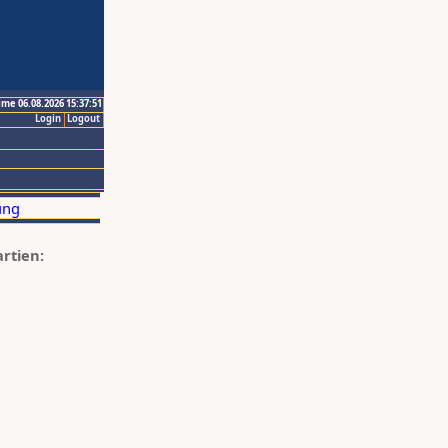
ime 06.08.2026 15:37:51
Login
Logout
artien: