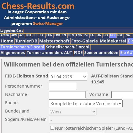
Logged on: Gast
Arabic
ARM
AZE
BIH
BUL
CAT
CHN
CRO
CZE
DEN
ENG
ESP
FAI
FIN
FRA
GER
GRE
INA
I
Home
TurnierDB
Meisterschaft
Foto-Galerie
Meldekartei
El
Turnierschach-Elozahl
Schnellschach-Elozahl
Allgemeines
Turnier anmelden: AUT
FIDE
Spieler anmelden
Elo AU
Willkommen bei den offiziellen Turnierscha
FIDE-Elolisten Stand
AUT-Elolisten Stand
13.945
Personennummer
Nachname
Vorname
Ebene
Bundesland
Spgem./Kreis/Verein
Nur "österreichische" Spieler (Land=A