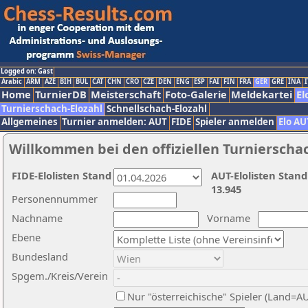
Logged on: Gast
Arabic
ARM
AZE
BIH
BUL
CAT
CHN
CRO
CZE
DEN
ENG
ESP
FAI
FIN
FRA
GER
GRE
INA
I
Home
TurnierDB
Meisterschaft
Foto-Galerie
Meldekartei
El
Turnierschach-Elozahl
Schnellschach-Elozahl
Allgemeines
Turnier anmelden: AUT
FIDE
Spieler anmelden
Elo AU
Willkommen bei den offiziellen Turnierscha
FIDE-Elolisten Stand
AUT-Elolisten Stand
13.945
Personennummer
Nachname
Vorname
Ebene
Bundesland
Spgem./Kreis/Verein
Nur "österreichische" Spieler (Land=A