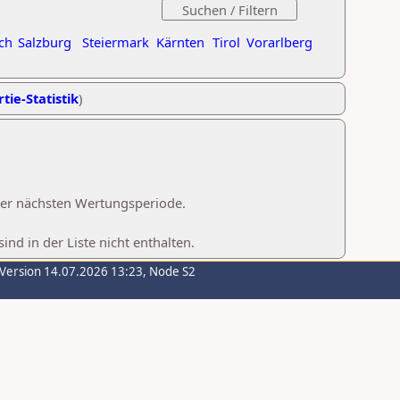
ch
Salzburg
Steiermark
Kärnten
Tirol
Vorarlberg
tie-Statistik
)
 der nächsten Wertungsperiode.
d in der Liste nicht enthalten.
-Version 14.07.2026 13:23, Node S2