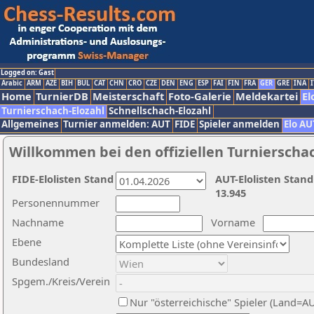
Logged on: Gast
Arabic
ARM
AZE
BIH
BUL
CAT
CHN
CRO
CZE
DEN
ENG
ESP
FAI
FIN
FRA
GER
GRE
INA
I
Home
TurnierDB
Meisterschaft
Foto-Galerie
Meldekartei
El
Turnierschach-Elozahl
Schnellschach-Elozahl
Allgemeines
Turnier anmelden: AUT
FIDE
Spieler anmelden
Elo AU
Willkommen bei den offiziellen Turnierscha
FIDE-Elolisten Stand
AUT-Elolisten Stand
13.945
Personennummer
Nachname
Vorname
Ebene
Bundesland
Spgem./Kreis/Verein
Nur "österreichische" Spieler (Land=A