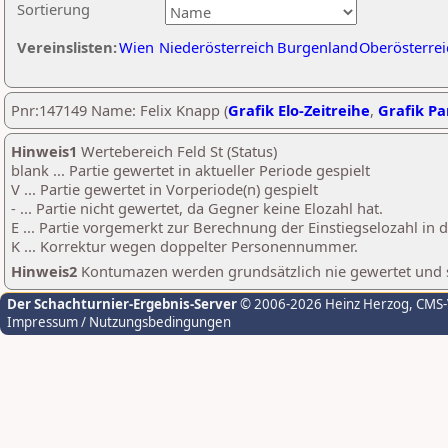
Sortierung
Vereinslisten:
Wien
Niederösterreich
Burgenland
Oberösterrei
Pnr:147149 Name: Felix Knapp (
Grafik Elo-Zeitreihe
,
Grafik Par
Hinweis1
Wertebereich Feld St (Status)
blank ... Partie gewertet in aktueller Periode gespielt
V ... Partie gewertet in Vorperiode(n) gespielt
- ... Partie nicht gewertet, da Gegner keine Elozahl hat.
E ... Partie vorgemerkt zur Berechnung der Einstiegselozahl in
K ... Korrektur wegen doppelter Personennummer.
Hinweis2
Kontumazen werden grundsätzlich nie gewertet und sin
Der Schachturnier-Ergebnis-Server
© 2006-2026 Heinz Herzog
, CMS
Impressum / Nutzungsbedingungen