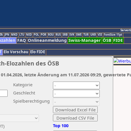
Servert
TA
JPN
MKD
LTU
NED
POL
POR
ROU
RUS
SRB
SVK
SWE
TUR
UKR
VIE
FontSize:11pt
ozahlen
FAQ
Onlineanmeldung
Swiss-Manager
ÖSB
FIDE
T
Elo Vorschau
Elo FIDE
ch-Elozahlen des ÖSB
 01.04.2026, letzte Änderung am 11.07.2026 09:29, gewertete P
Kategorie
Geschlecht
Spielberechtigung
Top 100
UT)