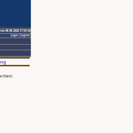
ime 08.08.2026 17:59:34
Login
Logout
artien: