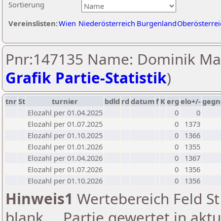
Sortierung
Vereinslisten:
Wien
Niederösterreich
Burgenland
Oberösterrei
Pnr:147135 Name: Dominik Ma
Grafik Partie-Statistik
)
tnr
St
turnier
bdld
rd
datum
f
K
erg
elo+/-
gegn
Elozahl per 01.04.2025
0
0
Elozahl per 01.07.2025
0
1373
Elozahl per 01.10.2025
0
1366
Elozahl per 01.01.2026
0
1355
Elozahl per 01.04.2026
0
1367
Elozahl per 01.07.2026
0
1356
Elozahl per 01.10.2026
0
1356
Hinweis1
Wertebereich Feld St 
blank ... Partie gewertet in akt