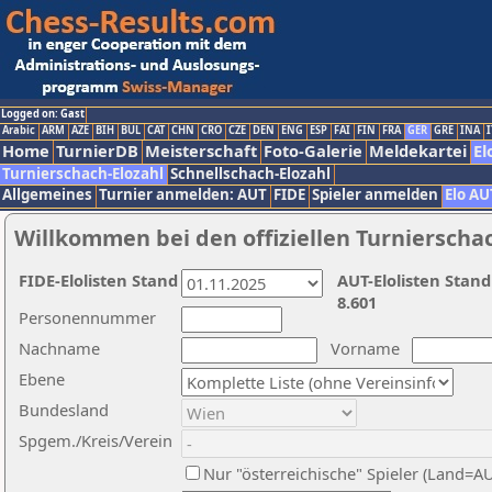
Logged on: Gast
Arabic
ARM
AZE
BIH
BUL
CAT
CHN
CRO
CZE
DEN
ENG
ESP
FAI
FIN
FRA
GER
GRE
INA
I
Home
TurnierDB
Meisterschaft
Foto-Galerie
Meldekartei
El
Turnierschach-Elozahl
Schnellschach-Elozahl
Allgemeines
Turnier anmelden: AUT
FIDE
Spieler anmelden
Elo AU
Willkommen bei den offiziellen Turnierscha
FIDE-Elolisten Stand
AUT-Elolisten Stand
8.601
Personennummer
Nachname
Vorname
Ebene
Bundesland
Spgem./Kreis/Verein
Nur "österreichische" Spieler (Land=A