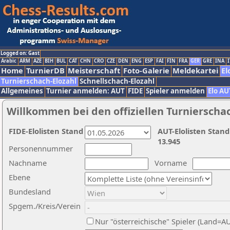
Logged on: Gast
Arabic
ARM
AZE
BIH
BUL
CAT
CHN
CRO
CZE
DEN
ENG
ESP
FAI
FIN
FRA
GER
GRE
INA
I
Home
TurnierDB
Meisterschaft
Foto-Galerie
Meldekartei
El
Turnierschach-Elozahl
Schnellschach-Elozahl
Allgemeines
Turnier anmelden: AUT
FIDE
Spieler anmelden
Elo AU
Willkommen bei den offiziellen Turnierscha
FIDE-Elolisten Stand
AUT-Elolisten Stand
13.945
Personennummer
Nachname
Vorname
Ebene
Bundesland
Spgem./Kreis/Verein
Nur "österreichische" Spieler (Land=A