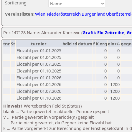
Sortierung
Vereinslisten:
Wien
Niederösterreich
Burgenland
Oberösterrei
Pnr:147128 Name: Alexander Knezevic (
Grafik Elo-Zeitreihe
,
Gr
tnr
St
turnier
bdld
rd
datum
f
K
erg
elo+/-
gegn
Elozahl per 01.01.2025
0
0
Elozahl per 01.04.2025
0
0
Elozahl per 01.07.2025
0
0
Elozahl per 01.10.2025
0
0
Elozahl per 01.01.2026
0
0
Elozahl per 01.04.2026
0
1200
Elozahl per 01.07.2026
0
1200
Elozahl per 01.10.2026
0
1200
Hinweis1
Wertebereich Feld St (Status)
blank ... Partie gewertet in aktueller Periode gespielt
V ... Partie gewertet in Vorperiode(n) gespielt
- ... Partie nicht gewertet, da Gegner keine Elozahl hat.
E ... Partie vorgemerkt zur Berechnung der Einstiegselozahl in