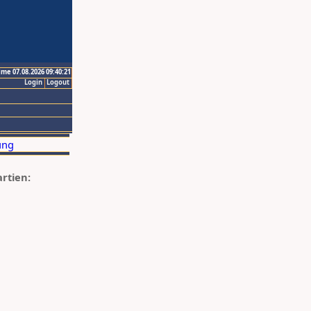
ime 07.08.2026 09:40:21
Login
Logout
artien: