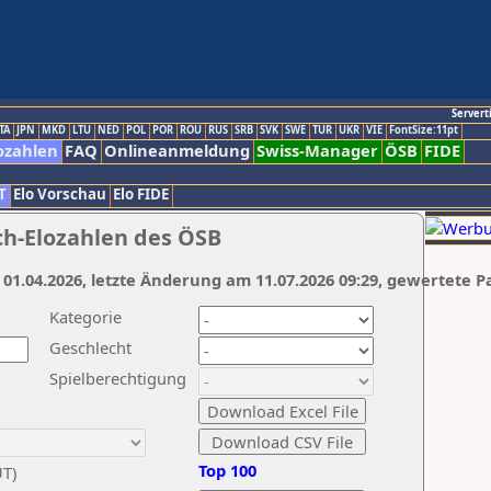
Servert
TA
JPN
MKD
LTU
NED
POL
POR
ROU
RUS
SRB
SVK
SWE
TUR
UKR
VIE
FontSize:11pt
ozahlen
FAQ
Onlineanmeldung
Swiss-Manager
ÖSB
FIDE
T
Elo Vorschau
Elo FIDE
ch-Elozahlen des ÖSB
 01.04.2026, letzte Änderung am 11.07.2026 09:29, gewertete P
Kategorie
Geschlecht
Spielberechtigung
Top 100
UT)