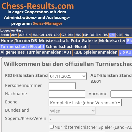
Logged on: Gast
Arabic
ARM
AZE
BIH
BUL
CAT
CHN
CRO
CZE
DEN
ENG
ESP
FAI
FIN
FRA
GER
GRE
INA
I
Home
TurnierDB
Meisterschaft
Foto-Galerie
Meldekartei
El
Turnierschach-Elozahl
Schnellschach-Elozahl
Allgemeines
Turnier anmelden: AUT
FIDE
Spieler anmelden
Elo AU
Willkommen bei den offiziellen Turnierscha
FIDE-Elolisten Stand
AUT-Elolisten Stand
8.601
Personennummer
Nachname
Vorname
Ebene
Bundesland
Spgem./Kreis/Verein
Nur "österreichische" Spieler (Land=A