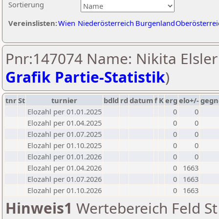
Sortierung
Vereinslisten:
Wien
Niederösterreich
Burgenland
Oberösterrei
Pnr:147074 Name: Nikita Elsler 
Grafik Partie-Statistik
)
tnr
St
turnier
bdld
rd
datum
f
K
erg
elo+/-
gegn
Elozahl per 01.01.2025
0
0
Elozahl per 01.04.2025
0
0
Elozahl per 01.07.2025
0
0
Elozahl per 01.10.2025
0
0
Elozahl per 01.01.2026
0
0
Elozahl per 01.04.2026
0
1663
Elozahl per 01.07.2026
0
1663
Elozahl per 01.10.2026
0
1663
Hinweis1
Wertebereich Feld St 