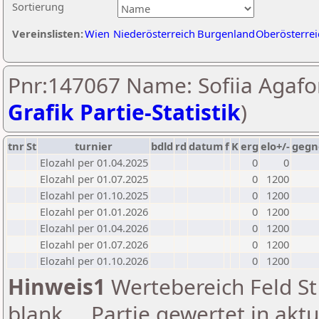
Sortierung
Vereinslisten:
Wien
Niederösterreich
Burgenland
Oberösterrei
Pnr:147067 Name: Sofiia Agafo
Grafik Partie-Statistik
)
tnr
St
turnier
bdld
rd
datum
f
K
erg
elo+/-
gegn
Elozahl per 01.04.2025
0
0
Elozahl per 01.07.2025
0
1200
Elozahl per 01.10.2025
0
1200
Elozahl per 01.01.2026
0
1200
Elozahl per 01.04.2026
0
1200
Elozahl per 01.07.2026
0
1200
Elozahl per 01.10.2026
0
1200
Hinweis1
Wertebereich Feld St 
blank ... Partie gewertet in akt