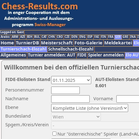
Logged on: Gast
Arabic
ARM
AZE
BIH
BUL
CAT
CHN
CRO
CZE
DEN
ENG
ESP
FAI
FIN
FRA
GER
GRE
INA
I
Home
TurnierDB
Meisterschaft
Foto-Galerie
Meldekartei
El
Turnierschach-Elozahl
Schnellschach-Elozahl
Allgemeines
Turnier anmelden: AUT
FIDE
Spieler anmelden
Elo AU
Willkommen bei den offiziellen Turnierscha
FIDE-Elolisten Stand
AUT-Elolisten Stand
8.601
Personennummer
Nachname
Vorname
Ebene
Bundesland
Spgem./Kreis/Verein
Nur "österreichische" Spieler (Land=A