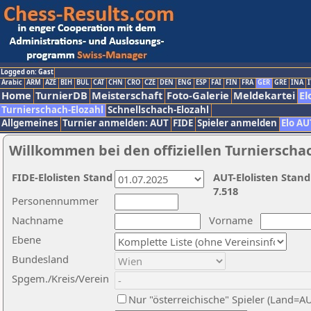
Logged on: Gast
Arabic
ARM
AZE
BIH
BUL
CAT
CHN
CRO
CZE
DEN
ENG
ESP
FAI
FIN
FRA
GER
GRE
INA
I
Home
TurnierDB
Meisterschaft
Foto-Galerie
Meldekartei
El
Turnierschach-Elozahl
Schnellschach-Elozahl
Allgemeines
Turnier anmelden: AUT
FIDE
Spieler anmelden
Elo AU
Willkommen bei den offiziellen Turnierscha
FIDE-Elolisten Stand
AUT-Elolisten Stand
7.518
Personennummer
Nachname
Vorname
Ebene
Bundesland
Spgem./Kreis/Verein
Nur "österreichische" Spieler (Land=A