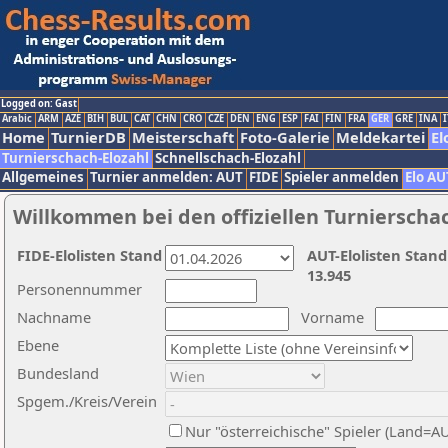
Logged on: Gast
Arabic
ARM
AZE
BIH
BUL
CAT
CHN
CRO
CZE
DEN
ENG
ESP
FAI
FIN
FRA
GER
GRE
INA
I
Home
TurnierDB
Meisterschaft
Foto-Galerie
Meldekartei
El
Turnierschach-Elozahl
Schnellschach-Elozahl
Allgemeines
Turnier anmelden: AUT
FIDE
Spieler anmelden
Elo AU
Willkommen bei den offiziellen Turnierscha
FIDE-Elolisten Stand
AUT-Elolisten Stand
13.945
Personennummer
Nachname
Vorname
Ebene
Bundesland
Spgem./Kreis/Verein
Nur "österreichische" Spieler (Land=A